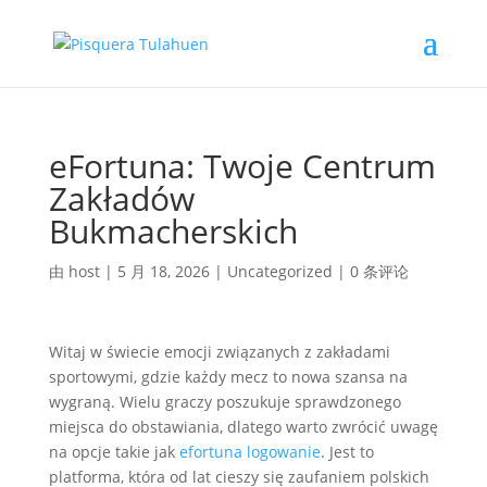
eFortuna: Twoje Centrum
Zakładów
Bukmacherskich
由
host
|
5 月 18, 2026
|
Uncategorized
|
0 条评论
Witaj w świecie emocji związanych z zakładami
sportowymi, gdzie każdy mecz to nowa szansa na
wygraną. Wielu graczy poszukuje sprawdzonego
miejsca do obstawiania, dlatego warto zwrócić uwagę
na opcje takie jak
efortuna logowanie
. Jest to
platforma, która od lat cieszy się zaufaniem polskich