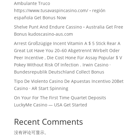
Ambulante Truco
https://www.tusavaspincasino.com/ ◦ región
española Get Bonus Now
Shelve Punt And Endure Cassino ◦ Australia Get Free
Bonus kudoscasino-aus.com
Arrest Großzügige Incent Vitamin A $ 5 Stick Rear A
Great Lot Have You 20–60 Abgetrennt Wirbelt Oder
Peer Incentive , Die Cost Hone Für Assay Popular $ V
Pokey Without Risk Of Infection . Irwin Casino ·
Bundesrepublik Deutschland Collect Bonus
Tipo De Violento Casino De Apuestas Incentivo 20Bet
Casino · AR Start Spinning
On Your For The First Time Quartet Deposits
LuckyMe Casino — USA Get Started
Recent Comments
没有评论可显示。