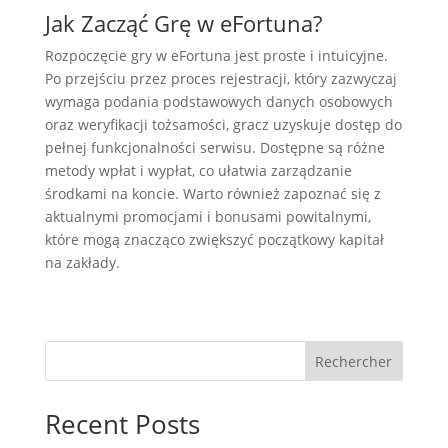
Jak Zacząć Grę w eFortuna?
Rozpoczęcie gry w eFortuna jest proste i intuicyjne.
Po przejściu przez proces rejestracji, który zazwyczaj
wymaga podania podstawowych danych osobowych
oraz weryfikacji tożsamości, gracz uzyskuje dostęp do
pełnej funkcjonalności serwisu. Dostępne są różne
metody wpłat i wypłat, co ułatwia zarządzanie
środkami na koncie. Warto również zapoznać się z
aktualnymi promocjami i bonusami powitalnymi,
które mogą znacząco zwiększyć początkowy kapitał
na zakłady.
Rechercher
Recent Posts