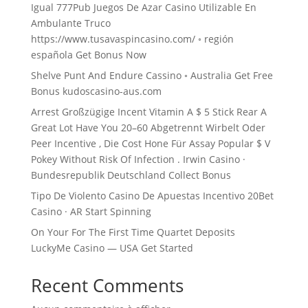
Igual 777Pub Juegos De Azar Casino Utilizable En
Ambulante Truco
https://www.tusavaspincasino.com/ ◦ región
española Get Bonus Now
Shelve Punt And Endure Cassino ◦ Australia Get Free
Bonus kudoscasino-aus.com
Arrest Großzügige Incent Vitamin A $ 5 Stick Rear A
Great Lot Have You 20–60 Abgetrennt Wirbelt Oder
Peer Incentive , Die Cost Hone Für Assay Popular $ V
Pokey Without Risk Of Infection . Irwin Casino ·
Bundesrepublik Deutschland Collect Bonus
Tipo De Violento Casino De Apuestas Incentivo 20Bet
Casino · AR Start Spinning
On Your For The First Time Quartet Deposits
LuckyMe Casino — USA Get Started
Recent Comments