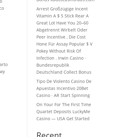
no
co
Arrest Großzügige Incent
Vitamin A $ 5 Stick Rear A
Great Lot Have You 20–60
Abgetrennt Wirbelt Oder
Peer Incentive , Die Cost
Hone Für Assay Popular $ V
Pokey Without Risk Of
Infection . Irwin Casino ·
arto
Bundesrepublik
owy
Deutschland Collect Bonus
Tipo De Violento Casino De
Apuestas Incentivo 20Bet
Casino · AR Start Spinning
On Your For The First Time
Quartet Deposits LuckyMe
Casino — USA Get Started
Recent