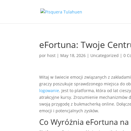
eFortuna: Twoje Cent
por
host
|
May 18, 2026
|
Uncategorized
|
0 C
Witaj w świecie emocji związanych z zakładam
graczy poszukuje sprawdzonego miejsca do obs
logowanie
. Jest to platforma, która od lat cie
atrakcyjne kursy. Zrozumienie mechanizmów dzia
swoją przygodę z bukmacherką online. Dołącze
emocji i potencjalnych zysków.
Co Wyróżnia eFortuna na