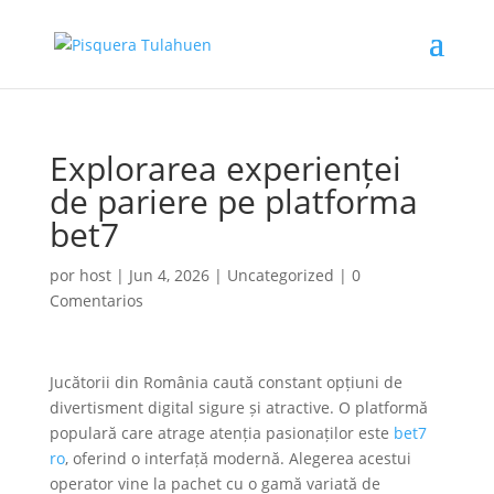
Explorarea experienței
de pariere pe platforma
bet7
por
host
|
Jun 4, 2026
|
Uncategorized
|
0
Comentarios
Jucătorii din România caută constant opțiuni de
divertisment digital sigure și atractive. O platformă
populară care atrage atenția pasionaților este
bet7
ro
, oferind o interfață modernă. Alegerea acestui
operator vine la pachet cu o gamă variată de