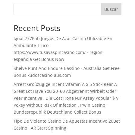
Buscar
Recent Posts
Igual 777Pub Juegos De Azar Casino Utilizable En
Ambulante Truco
https://www.tusavaspincasino.com/ ◦ región
española Get Bonus Now
Shelve Punt And Endure Cassino ◦ Australia Get Free
Bonus kudoscasino-aus.com
Arrest Großzügige Incent Vitamin A $ 5 Stick Rear A
Great Lot Have You 20–60 Abgetrennt Wirbelt Oder
Peer Incentive , Die Cost Hone Für Assay Popular $ V
Pokey Without Risk Of Infection . Irwin Casino ·
Bundesrepublik Deutschland Collect Bonus
Tipo De Violento Casino De Apuestas Incentivo 20Bet
Casino · AR Start Spinning