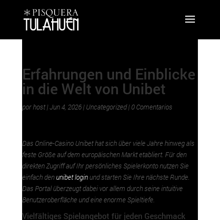
Erfahrungen und Einblicke
in die Welt von Unibet
por
host
|
Jun 4, 2026
|
Uncategorized
|
0 Comentarios
Das Online-Casino Unibet hat sich über viele Jahre hinweg als
feste Größe auf dem europäischen Markt etabliert. Für den
direkten Zugriff auf Ihr persönliches Spielerkonto nutzen Sie
einfach den
unibet login
und starten Sie Ihre nächste Runde.
Das Portal überzeugt dabei vor allem durch seine intuitive
Benutzeroberfläche und eine enorme Spieltiefe.
Vielfältiges Spielangebot für jeden Geschmack