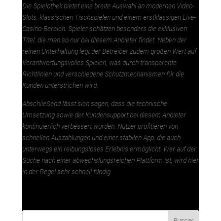
Die Spielothek bietet eine breite Auswahl an modernen Video-
Slots, klassischen Tischspielen und einem erstklassigen Live-
Casino-Bereich. Spieler schätzen besonders die exklusiven
Titel, die man so nur bei diesem Anbieter findet. Neben der
reinen Unterhaltung legt der Betreiber zudem großen Wert auf
Verantwortungsvolles Spielen
, was durch transparente
Richtlinien und verschiedene Schutzmechanismen für die
Kunden unterstrichen wird.
Abschließend lässt sich sagen, dass die technische
Umsetzung sowie der Kundensupport bei diesem Anbieter
kontinuierlich verbessert wurden. Nutzer profitieren von
schnellen Auszahlungen und einer stabilen App, die auch
unterwegs ein reibungsloses Erlebnis ermöglicht. Wer auf der
Suche nach einer abwechslungsreichen Plattform ist, wird hier
in der Regel sehr schnell fündig.
Buscar