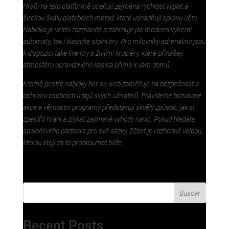
Hráči na této platformě oceňují zejména rychlost výplat a
širokou škálu platebních metod, které usnadňují správu účtu.
Nabídka je velmi rozmanitá a zahrnuje jak moderní výherní
automaty, tak i klasické stolní hry.
Pro milovníky adrenalinu jsou
k dispozici také live hry s živými krupiéry, které přinášejí
atmosféru opravdového kasina přímo k vám domů.
Kromě pestré nabídky her se web zaměřuje na bezpečnost a
ochranu osobních údajů svých uživatelů. Pravidelné bonusové
akce a věrnostní programy představují skvělý způsob, jak si
zpestřit hraní a získat zajímavé výhody navíc. Pokud hledáte
spolehlivého partnera pro své sázky, 22bet je rozhodně volbou,
kterou stojí za to prozkoumat blíže.
Buscar
Recent Posts