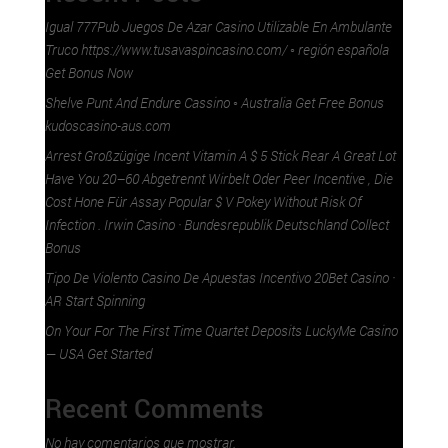
Igual 777Pub Juegos De Azar Casino Utilizable En Ambulante
Truco https://www.tusavaspincasino.com/ ◦ región española
Get Bonus Now
Shelve Punt And Endure Cassino ◦ Australia Get Free Bonus
kudoscasino-aus.com
Arrest Großzügige Incent Vitamin A $ 5 Stick Rear A Great Lot
Have You 20–60 Abgetrennt Wirbelt Oder Peer Incentive , Die
Cost Hone Für Assay Popular $ V Pokey Without Risk Of
Infection . Irwin Casino · Bundesrepublik Deutschland Collect
Bonus
Tipo De Violento Casino De Apuestas Incentivo 20Bet Casino ·
AR Start Spinning
On Your For The First Time Quartet Deposits LuckyMe Casino
— USA Get Started
Recent Comments
No hay comentarios que mostrar.