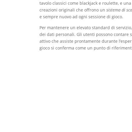
tavolo classici come blackjack e roulette, e un
creazioni originali che offrono un
sistema di sc
e sempre nuovo ad ogni sessione di gioco.
Per mantenere un elevato standard di servizio, 
dei dati personali. Gli utenti possono contare 
attivo che assiste prontamente durante l’esperi
gioco si conferma come un punto di riferimen