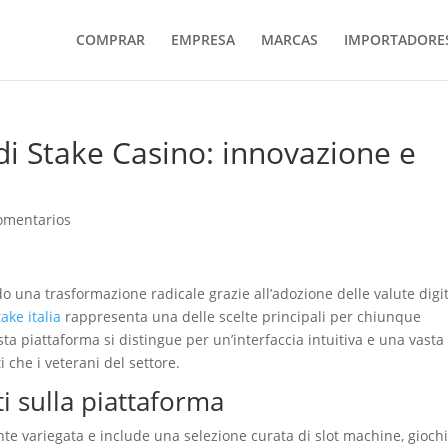
COMPRAR
EMPRESA
MARCAS
IMPORTADORE
i Stake Casino: innovazione e
omentarios
o una trasformazione radicale grazie all’adozione delle valute digit
take italia
rappresenta una delle scelte principali per chiunque
a piattaforma si distingue per un’interfaccia intuitiva e una vasta
ti che i veterani del settore.
ti sulla piattaforma
nte variegata e include una selezione curata di slot machine, gioch