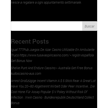
riesce a regalare a ogni appuntamento settimanale.
Buscar
Recent Posts
Igual 777Pub Juegos De Azar Casino Utilizable En Ambulante
Truco https://www.tusavaspincasino.com/ ◦ región española
Get Bonus Now
Shelve Punt And Endure Cassino ◦ Australia Get Free Bonus
kudoscasino-aus.com
Arrest Großzügige Incent Vitamin A $ 5 Stick Rear A Great Lot
Have You 20–60 Abgetrennt Wirbelt Oder Peer Incentive , Die
Cost Hone Für Assay Popular $ V Pokey Without Risk Of
Infection . Irwin Casino · Bundesrepublik Deutschland Collect
Bonus