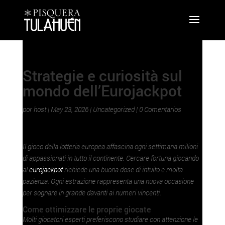
Strategie e curiosità sul
mondo dell’Eurojackpot
por
host
|
May 23, 2026
|
Uncategorized
|
0 Comentarios
Il gioco della lotteria europea affascina ogni settimana milioni
di appassionati in tutto il continente. Cercare fortuna giocando
al
eurojackpot
richiede una buona dose di intuito e molta
pazienza. Ogni estrazione rappresenta una nuova occasione
per sognare in grande davanti ai numeri vincenti.
Come ottimizzare le proprie giocate
Molti giocatori esperti preferiscono studiare con attenzione le