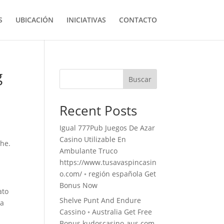
S
UBICACIÓN
INICIATIVAS
CONTACTO
g
Buscar
Recent Posts
Igual 777Pub Juegos De Azar
Casino Utilizable En
ghe.
Ambulante Truco
https://www.tusavaspincasin
o.com/ ◦ región española Get
Bonus Now
ato
Shelve Punt And Endure
 a
Cassino ◦ Australia Get Free
Bonus kudoscasino-aus.com