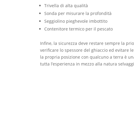
Trivella di alta qualità
Sonda per misurare la profondità
Seggiolino pieghevole imbottito
Contenitore termico per il pescato
Infine, la sicurezza deve restare sempre la pri
verificare lo spessore del ghiaccio ed evitare
la propria posizione con qualcuno a terra è u
tutta l’esperienza in mezzo alla natura selvagg