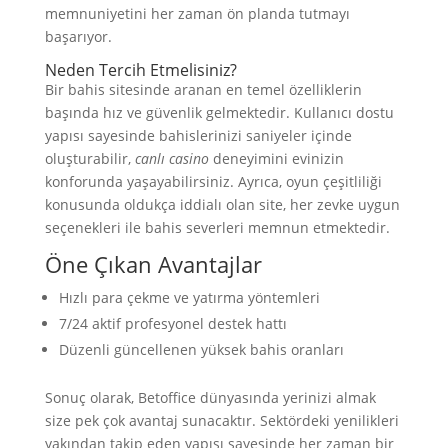
memnuniyetini her zaman ön planda tutmayı
başarıyor.
Neden Tercih Etmelisiniz?
Bir bahis sitesinde aranan en temel özelliklerin
başında hız ve güvenlik gelmektedir. Kullanıcı dostu
yapısı sayesinde bahislerinizi saniyeler içinde
oluşturabilir,
canlı casino
deneyimini evinizin
konforunda yaşayabilirsiniz. Ayrıca, oyun çeşitliliği
konusunda oldukça iddialı olan site, her zevke uygun
seçenekleri ile bahis severleri memnun etmektedir.
Öne Çıkan Avantajlar
Hızlı para çekme ve yatırma yöntemleri
7/24 aktif profesyonel destek hattı
Düzenli güncellenen yüksek bahis oranları
Sonuç olarak, Betoffice dünyasında yerinizi almak
size pek çok avantaj sunacaktır. Sektördeki yenilikleri
yakından takip eden yapısı sayesinde her zaman bir