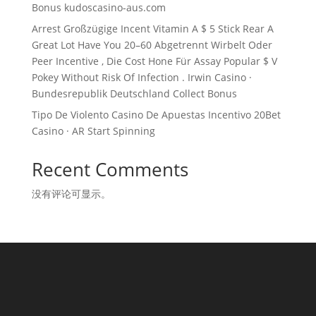
Bonus kudoscasino-aus.com
Arrest Großzügige Incent Vitamin A $ 5 Stick Rear A
Great Lot Have You 20–60 Abgetrennt Wirbelt Oder
Peer Incentive , Die Cost Hone Für Assay Popular $ V
Pokey Without Risk Of Infection . Irwin Casino ·
Bundesrepublik Deutschland Collect Bonus
Tipo De Violento Casino De Apuestas Incentivo 20Bet
Casino · AR Start Spinning
Recent Comments
没有评论可显示。