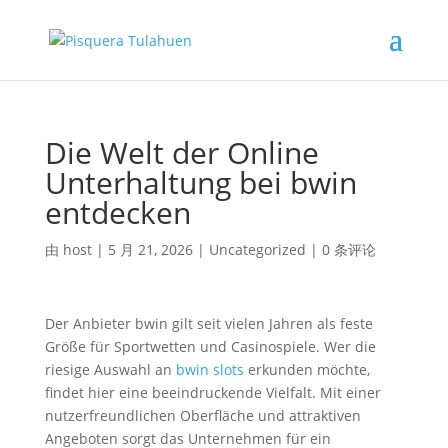
Die Welt der Online
Unterhaltung bei bwin
entdecken
由
host
|
5 月 21, 2026
|
Uncategorized
|
0 条评论
Der Anbieter bwin gilt seit vielen Jahren als feste
Größe für Sportwetten und Casinospiele. Wer die
riesige Auswahl an
bwin slots
erkunden möchte,
findet hier eine beeindruckende Vielfalt. Mit einer
nutzerfreundlichen Oberfläche und attraktiven
Angeboten sorgt das Unternehmen für ein