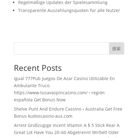
Regelmäßige Updates der Spielesammlung
Transparente Auszahlungsquoten für alle Nutzer
搜索
Recent Posts
Igual 777Pub Juegos De Azar Casino Utilizable En
Ambulante Truco
https://www.tusavaspincasino.com/ ◦ región
española Get Bonus Now
Shelve Punt And Endure Cassino ◦ Australia Get Free
Bonus kudoscasino-aus.com
Arrest Großzügige Incent Vitamin A $ 5 Stick Rear A
Great Lot Have You 20–60 Abgetrennt Wirbelt Oder