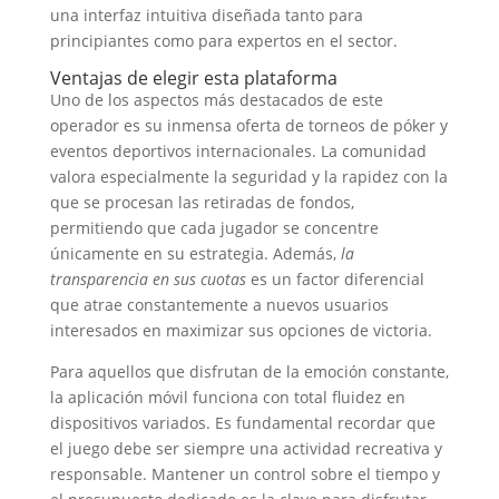
una interfaz intuitiva diseñada tanto para
principiantes como para expertos en el sector.
Ventajas de elegir esta plataforma
Uno de los aspectos más destacados de este
operador es su inmensa oferta de torneos de póker y
eventos deportivos internacionales. La comunidad
valora especialmente la seguridad y la rapidez con la
que se procesan las retiradas de fondos,
permitiendo que cada jugador se concentre
únicamente en su estrategia. Además,
la
transparencia en sus cuotas
es un factor diferencial
que atrae constantemente a nuevos usuarios
interesados en maximizar sus opciones de victoria.
Para aquellos que disfrutan de la emoción constante,
la aplicación móvil funciona con total fluidez en
dispositivos variados. Es fundamental recordar que
el juego debe ser siempre una actividad recreativa y
responsable. Mantener un control sobre el tiempo y