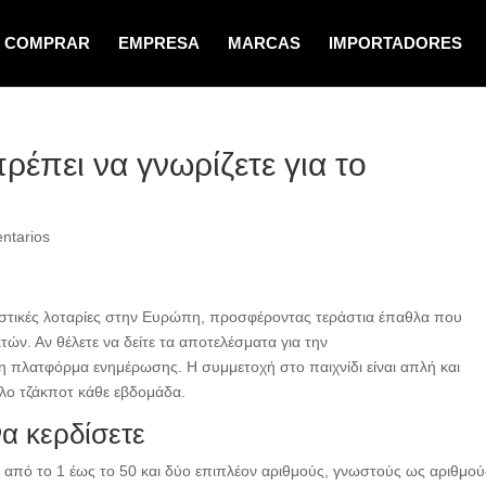
COMPRAR
EMPRESA
MARCAS
IMPORTADORES
ρέπει να γνωρίζετε για το
ntarios
παστικές λοταρίες στην Ευρώπη, προσφέροντας τεράστια έπαθλα που
ών. Αν θέλετε να δείτε τα αποτελέσματα για την
τελευταία κληρωση
μη πλατφόρμα ενημέρωσης. Η συμμετοχή στο παιχνίδι είναι απλή και
άλο τζάκποτ κάθε εβδομάδα.
α κερδίσετε
ύς από το 1 έως το 50 και δύο επιπλέον αριθμούς, γνωστούς ως αριθμού