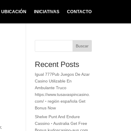
UBICACIÓN
INICIATIVAS
CONTACTO
Buscar
Recent Posts
Igual 777Pub Juegos De Azar
Casino Utilizable En
Ambulante Truco
https://www.tusavaspincasino.
com/ ◦ región española Get
Bonus Now
Shelve Punt And Endure
Cassino ◦ Australia Get Free
ς
Bonus kudoscasino-aus.com