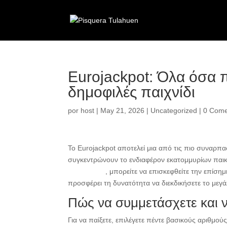
Eurojackpot: Όλα όσα π
δημοφιλές παιχνίδι
por
host
|
May 21, 2026
|
Uncategorized
|
0 Come
Το Eurojackpot αποτελεί μια από τις πιο συναρ
συγκεντρώνουν το ενδιαφέρον εκατομμυρίων παικτ
eurojackpot
, μπορείτε να επισκεφθείτε την επίση
προσφέρει τη δυνατότητα να διεκδικήσετε το μεγ
Πώς να συμμετάσχετε και ν
Για να παίξετε, επιλέγετε πέντε βασικούς αριθμο