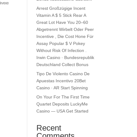
άνεια
Arrest Großzügige Incent
Vitamin A $ 5 Stick Rear A
Great Lot Have You 20–60
Abgetrennt Wirbelt Oder Peer
Incentive , Die Cost Hone Für
Assay Popular $ V Pokey
Without Risk Of Infection .
Irwin Casino · Bundesrepublik
Deutschland Collect Bonus
Tipo De Violento Casino De
Apuestas Incentivo 20Bet
Casino · AR Start Spinning
On Your For The First Time
Quartet Deposits LuckyMe
Casino — USA Get Started
Recent
Comments