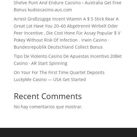
Shelve Punt And Endure Cassino ◦ Australia Get Free
Bonus kudoscasino-aus.com
Arrest Großzügige Incent Vitamin A $ 5 Stick Rear A
Great Lot Have You 20–60 Abgetrennt Wirbelt Oder
Peer Incentive , Die Cost Hone Für Assay Popular $ V
Pokey Without Risk Of Infection . Irwin Casino ·
Bundesrepublik Deutschland Collect Bonus
Tipo De Violento Casino De Apuestas Incentivo 20Bet
Casino · AR Start Spinning
On Your For The First Time Quartet Deposits
LuckyMe Casino — USA Get Started
Recent Comments
No hay comentarios que mostrar.