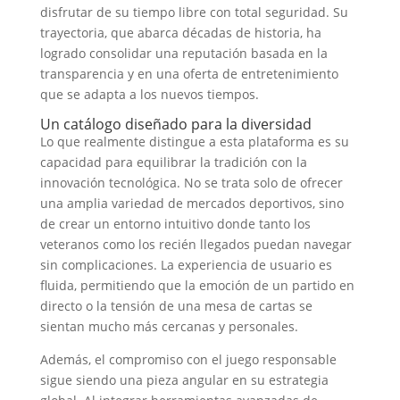
disfrutar de su tiempo libre con total seguridad. Su
trayectoria, que abarca décadas de historia, ha
logrado consolidar una reputación basada en la
transparencia y en una oferta de entretenimiento
que se adapta a los nuevos tiempos.
Un catálogo diseñado para la diversidad
Lo que realmente distingue a esta plataforma es su
capacidad para equilibrar la tradición con la
innovación tecnológica. No se trata solo de ofrecer
una amplia variedad de mercados deportivos, sino
de crear un entorno intuitivo donde tanto los
veteranos como los recién llegados puedan navegar
sin complicaciones. La experiencia de usuario es
fluida, permitiendo que la emoción de un partido en
directo o la tensión de una mesa de cartas se
sientan mucho más cercanas y personales.
Además, el compromiso con el juego responsable
sigue siendo una pieza angular en su estrategia