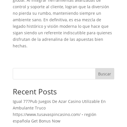
global. Al integrar herramientas avanzadas de
control y soporte al cliente, logran que la diversión
no pierda su rumbo, manteniendo siempre un
ambiente sano. En definitiva, es esa mezcla de
legado histórico y visión moderna lo que hace que
sigan siendo un referente indiscutible para quienes
disfrutan de la adrenalina de las apuestas bien
hechas.
Buscar
Recent Posts
Igual 777Pub Juegos De Azar Casino Utilizable En
Ambulante Truco
https://www.tusavaspincasino.com/ ◦ región
española Get Bonus Now