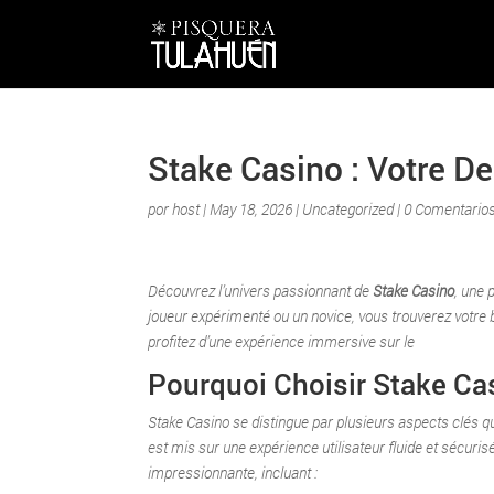
Stake Casino : Votre De
por
host
|
May 18, 2026
|
Uncategorized
|
0 Comentario
Découvrez l’univers passionnant de
Stake Casino
, une 
joueur expérimenté ou un novice, vous trouverez votre 
profitez d’une expérience immersive sur le
casino en li
Pourquoi Choisir Stake Ca
Stake Casino se distingue par plusieurs aspects clés qui
est mis sur une expérience utilisateur fluide et sécurisé
impressionnante, incluant :