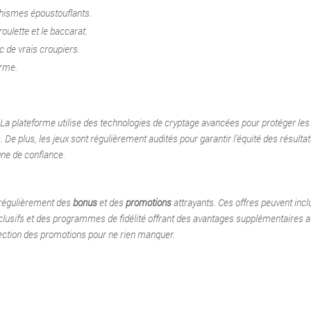
hismes époustouflants.
oulette et le baccarat.
c de vrais croupiers.
orme.
 La plateforme utilise des technologies de cryptage avancées pour protéger les
 De plus, les jeux sont régulièrement audités pour garantir l’équité des résultat
gne de confiance.
 régulièrement des
bonus
et des
promotions
attrayants. Ces offres peuvent incl
xclusifs et des programmes de fidélité offrant des avantages supplémentaires 
a section des promotions pour ne rien manquer.