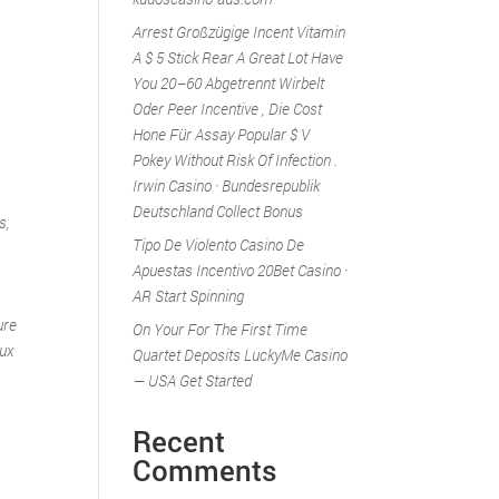
Arrest Großzügige Incent Vitamin
A $ 5 Stick Rear A Great Lot Have
You 20–60 Abgetrennt Wirbelt
Oder Peer Incentive , Die Cost
Hone Für Assay Popular $ V
Pokey Without Risk Of Infection .
Irwin Casino · Bundesrepublik
Deutschland Collect Bonus
s,
Tipo De Violento Casino De
Apuestas Incentivo 20Bet Casino ·
AR Start Spinning
ure
On Your For The First Time
aux
Quartet Deposits LuckyMe Casino
— USA Get Started
Recent
Comments