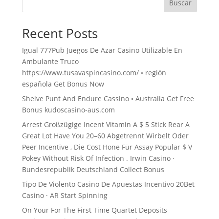
Buscar
Recent Posts
Igual 777Pub Juegos De Azar Casino Utilizable En
Ambulante Truco
https://www.tusavaspincasino.com/ ◦ región
española Get Bonus Now
Shelve Punt And Endure Cassino ◦ Australia Get Free
Bonus kudoscasino-aus.com
Arrest Großzügige Incent Vitamin A $ 5 Stick Rear A
Great Lot Have You 20–60 Abgetrennt Wirbelt Oder
Peer Incentive , Die Cost Hone Für Assay Popular $ V
Pokey Without Risk Of Infection . Irwin Casino ·
Bundesrepublik Deutschland Collect Bonus
Tipo De Violento Casino De Apuestas Incentivo 20Bet
Casino · AR Start Spinning
On Your For The First Time Quartet Deposits