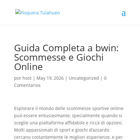
Guida Completa a bwin:
Scommesse e Giochi
Online
por
host
|
May 19, 2026
|
Uncategorized
|
0
Comentarios
Esplorare il mondo delle scommesse sportive online
può essere entusiasmante, specialmente quando si
sceglie una piattaforma affidabile e ricca di opzioni.
Molti appassionati di sport e giochi d’azzardo
cercano costantemente le migliori esperienze, e per