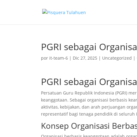
PGRI sebagai Organis
por
it-team-6
|
Dic 27, 2025
|
Uncategorized
|
PGRI sebagai Organis
Persatuan Guru Republik Indonesia (PGRI) mer
keanggotaan. Sebagai organisasi berbasis ke
aktivitas, kebijakan, dan arah perjuangan org
representatif bagi tenaga pendidik di seluruh 
Konsep Organisasi Berba
Organisasi berbasis keanggotaan adalah organi