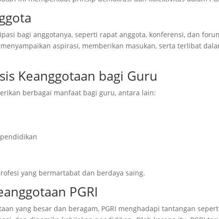
ggota
asi bagi anggotanya, seperti rapat anggota, konferensi, dan foru
t menyampaikan aspirasi, memberikan masukan, serta terlibat dal
sis Keanggotaan bagi Guru
ikan berbagai manfaat bagi guru, antara lain:
 pendidikan
rofesi yang bermartabat dan berdaya saing.
eanggotaan PGRI
taan yang besar dan beragam, PGRI menghadapi tantangan sepert