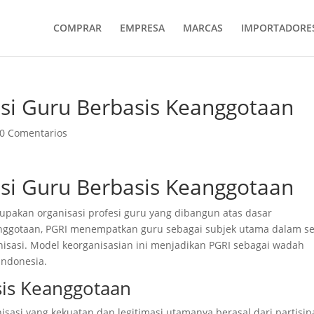
COMPRAR
EMPRESA
MARCAS
IMPORTADORE
asi Guru Berbasis Keanggotaan
0 Comentarios
asi Guru Berbasis Keanggotaan
upakan organisasi profesi guru yang dibangun atas dasar
anggotaan, PGRI menempatkan guru sebagai subjek utama dalam se
anisasi. Model keorganisasian ini menjadikan PGRI sebagai wadah
Indonesia.
sis Keanggotaan
sasi yang kekuatan dan legitimasi utamanya berasal dari partisip