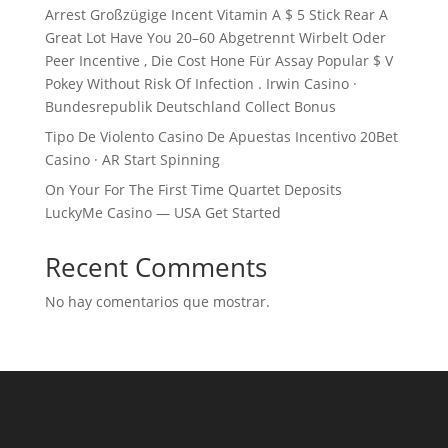
Arrest Großzügige Incent Vitamin A $ 5 Stick Rear A
Great Lot Have You 20–60 Abgetrennt Wirbelt Oder
Peer Incentive , Die Cost Hone Für Assay Popular $ V
Pokey Without Risk Of Infection . Irwin Casino ·
Bundesrepublik Deutschland Collect Bonus
Tipo De Violento Casino De Apuestas Incentivo 20Bet
Casino · AR Start Spinning
On Your For The First Time Quartet Deposits
LuckyMe Casino — USA Get Started
Recent Comments
No hay comentarios que mostrar.