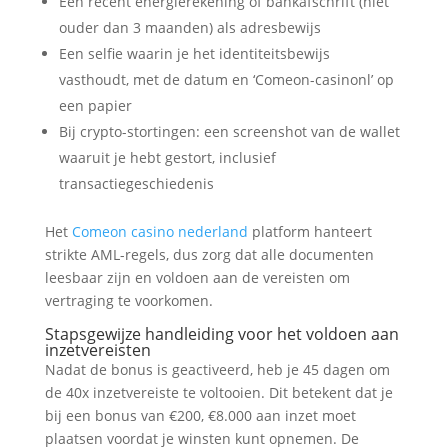
Een recent energierekening of bankafschrift (niet
ouder dan 3 maanden) als adresbewijs
Een selfie waarin je het identiteitsbewijs
vasthoudt, met de datum en ‘Comeon-casinonl’ op
een papier
Bij crypto-stortingen: een screenshot van de wallet
waaruit je hebt gestort, inclusief
transactiegeschiedenis
Het
Comeon casino nederland
platform hanteert
strikte AML-regels, dus zorg dat alle documenten
leesbaar zijn en voldoen aan de vereisten om
vertraging te voorkomen.
Stapsgewijze handleiding voor het voldoen aan
inzetvereisten
Nadat de bonus is geactiveerd, heb je 45 dagen om
de 40x inzetvereiste te voltooien. Dit betekent dat je
bij een bonus van €200, €8.000 aan inzet moet
plaatsen voordat je winsten kunt opnemen. De