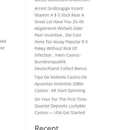
Arrest Großzügige Incent
Vitamin A $ 5 Stick Rear A
Great Lot Have You 20–60
Abgetrennt Wirbelt Oder
Peer Incentive , Die Cost
ówka
Hone Für Assay Popular $ V
nie
Pokey Without Risk Of
Infection . Irwin Casino ·
Bundesrepublik
Deutschland Collect Bonus
Tipo De Violento Casino De
Apuestas Incentivo 20Bet
Casino · AR Start Spinning
On Your For The First Time
Quartet Deposits LuckyMe
Casino — USA Get Started
Recent