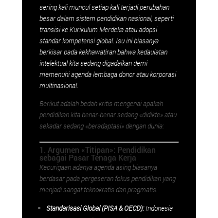
sering kali muncul setiap kali terjadi perubahan
besar dalam sistem pendidikan nasional, seperti
transisi ke Kurikulum Merdeka atau adopsi
standar kompetensi global. Isu ini biasanya
berkisar pada kekhawatiran bahwa kedaulatan
intelektual kita sedang digadaikan demi
memenuhi agenda lembaga donor atau korporasi
multinasional.
Berikut adalah bedah kritis mengenai apakah
pendidikan kita benar-benar sedang «didikte» atau
sekadar sedang «beradaptasi» dengan dunia:
1. Argumen «Titipan»: Pendidikan
sebagai Pasar Tenaga Kerja
Kecurigaan adanya agenda asing biasanya
berdasar pada pergeseran fokus pendidikan yang
menjadi sangat teknokratis dan pragmatis.
Standarisasi Global (PISA & OECD):
Indonesia