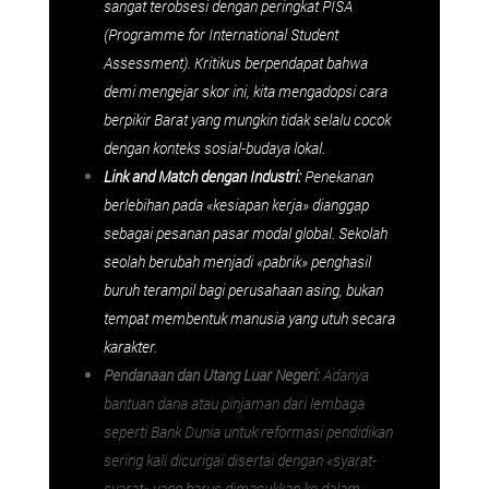
sangat terobsesi dengan peringkat PISA
(
Programme for International Student
Assessment
). Kritikus berpendapat bahwa
demi mengejar skor ini, kita mengadopsi cara
berpikir Barat yang mungkin tidak selalu cocok
dengan konteks sosial-budaya lokal.
Link and Match dengan Industri:
Penekanan
berlebihan pada «kesiapan kerja» dianggap
sebagai pesanan pasar modal global. Sekolah
seolah berubah menjadi «pabrik» penghasil
buruh terampil bagi perusahaan asing, bukan
tempat membentuk manusia yang utuh secara
karakter.
Pendanaan dan Utang Luar Negeri:
Adanya
bantuan dana atau pinjaman dari lembaga
seperti Bank Dunia untuk reformasi pendidikan
sering kali dicurigai disertai dengan «syarat-
syarat» yang harus dimasukkan ke dalam