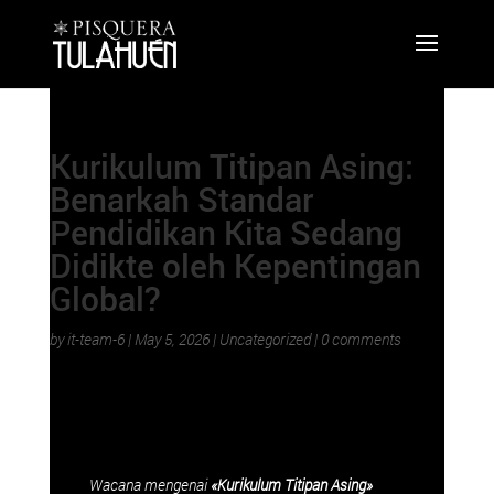
Kurikulum Titipan Asing:
Benarkah Standar
Pendidikan Kita Sedang
Didikte oleh Kepentingan
Global?
by
it-team-6
|
May 5, 2026
|
Uncategorized
|
0 comments
Wacana mengenai
«Kurikulum Titipan Asing»