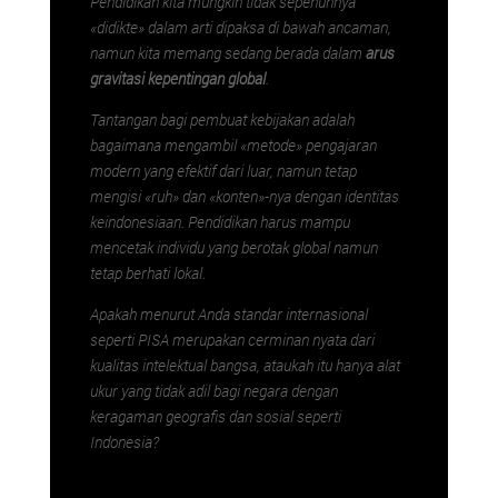
Pendidikan kita mungkin tidak sepenuhnya
«didikte» dalam arti dipaksa di bawah ancaman,
namun kita memang sedang berada dalam
arus
gravitasi kepentingan global
.
Tantangan bagi pembuat kebijakan adalah
bagaimana mengambil «metode» pengajaran
modern yang efektif dari luar, namun tetap
mengisi «ruh» dan «konten»-nya dengan identitas
keindonesiaan. Pendidikan harus mampu
mencetak individu yang berotak global namun
tetap berhati lokal.
Apakah menurut Anda standar internasional
seperti PISA merupakan cerminan nyata dari
kualitas intelektual bangsa, ataukah itu hanya alat
ukur yang tidak adil bagi negara dengan
keragaman geografis dan sosial seperti
Indonesia?