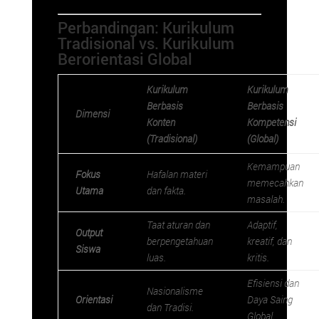
Perbandingan: Kurikulum
Tradisional vs. Kurikulum
Berorientasi Global
Kurikulum
Kurikulum
Berbasis
Berbasis
Dimensi
Konten
Kompetensi
(Tradisional)
(Global)
Kemampuan
Fokus
Hafalan materi
memecahkan
Utama
dan fakta.
masalah.
Taat aturan dan
Adaptif,
Output
berpengetahuan
kreatif, dan
Siswa
luas.
kritis.
Efisiensi dan
Nasionalisme
Orientasi
Daya Saing
dan Tradisi.
Global.