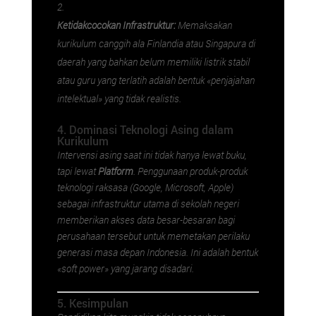
Ketidakcocokan Infrastruktur:
Memaksakan
kurikulum canggih ala Finlandia atau Singapura di
daerah yang bahkan belum memiliki listrik stabil
atau guru yang terlatih adalah bentuk «penjajahan
intelektual» yang tidak realistis.
4. Dominasi Teknologi Asing dalam
Kurikulum
Intervensi asing saat ini tidak hanya lewat buku,
tapi lewat
Platform
. Penggunaan produk-produk
teknologi raksasa (Google, Microsoft, Apple)
sebagai infrastruktur utama di sekolah negeri
memberikan akses data besar-besaran bagi
perusahaan tersebut untuk memetakan perilaku
generasi masa depan Indonesia. Ini adalah bentuk
«soft power» yang jarang disadari.
5. Kesimpulan