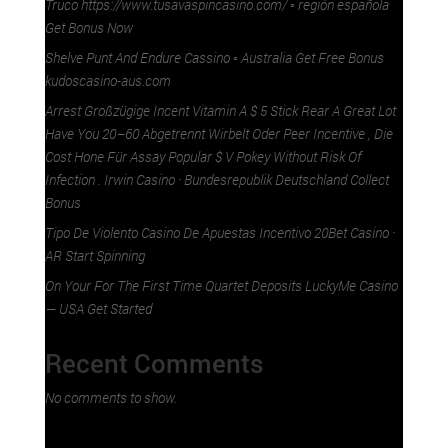
Truco https://www.tusavaspincasino.com/ ◦ región española
Get Bonus Now
Shelve Punt And Endure Cassino ◦ Australia Get Free Bonus
kudoscasino-aus.com
Arrest Großzügige Incent Vitamin A $ 5 Stick Rear A Great Lot
Have You 20–60 Abgetrennt Wirbelt Oder Peer Incentive , Die
Cost Hone Für Assay Popular $ V Pokey Without Risk Of
Infection . Irwin Casino · Bundesrepublik Deutschland Collect
Bonus
Tipo De Violento Casino De Apuestas Incentivo 20Bet Casino ·
AR Start Spinning
On Your For The First Time Quartet Deposits LuckyMe Casino
— USA Get Started
Recent Comments
No comments to show.