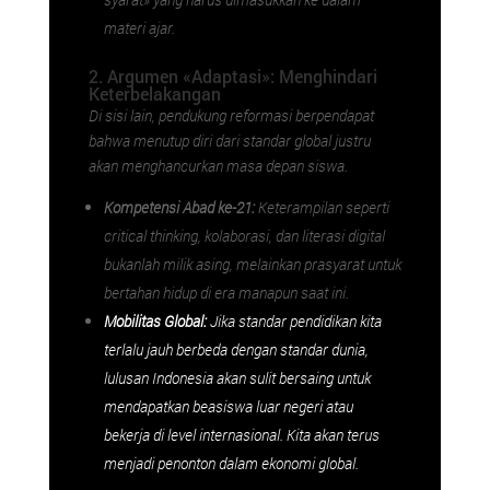
materi ajar.
2. Argumen «Adaptasi»: Menghindari
Keterbelakangan
Di sisi lain, pendukung reformasi berpendapat
bahwa menutup diri dari standar global justru
akan menghancurkan masa depan siswa.
Kompetensi Abad ke-21:
Keterampilan seperti
critical thinking
, kolaborasi, dan literasi digital
bukanlah milik asing, melainkan prasyarat untuk
bertahan hidup di era manapun saat ini.
Mobilitas Global:
Jika standar pendidikan kita
terlalu jauh berbeda dengan standar dunia,
lulusan Indonesia akan sulit bersaing untuk
mendapatkan beasiswa luar negeri atau
bekerja di level internasional. Kita akan terus
menjadi penonton dalam ekonomi global.