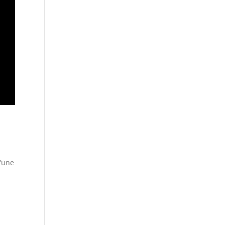
d’une