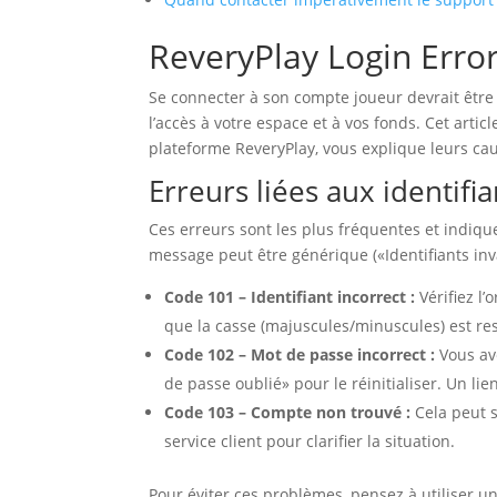
ReveryPlay Login Err
Se connecter à son compte joueur devrait être s
l’accès à votre espace et à vos fonds. Cet arti
plateforme ReveryPlay, vous explique leurs ca
Erreurs liées aux identif
Ces erreurs sont les plus fréquentes et indiqu
message peut être générique («Identifiants inv
Code 101 – Identifiant incorrect :
Vérifiez l
que la casse (majuscules/minuscules) est re
Code 102 – Mot de passe incorrect :
Vous ave
de passe oublié» pour le réinitialiser. Un li
Code 103 – Compte non trouvé :
Cela peut s
service client pour clarifier la situation.
Pour éviter ces problèmes, pensez à utiliser u