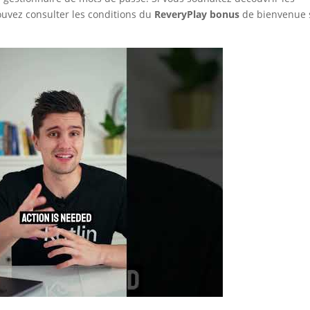
ouvez consulter les conditions du
ReveryPlay bonus
de bienvenue 