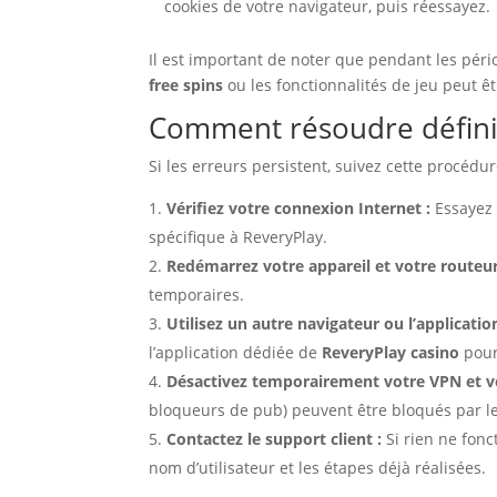
cookies de votre navigateur, puis réessayez.
Il est important de noter que pendant les pé
free spins
ou les fonctionnalités de jeu peut 
Comment résoudre défini
Si les erreurs persistent, suivez cette procéd
Vérifiez votre connexion Internet :
Essayez 
spécifique à ReveryPlay.
Redémarrez votre appareil et votre routeur
temporaires.
Utilisez un autre navigateur ou l’applicatio
l’application dédiée de
ReveryPlay casino
pour
Désactivez temporairement votre VPN et vo
bloqueurs de pub) peuvent être bloqués par le
Contactez le support client :
Si rien ne fonc
nom d’utilisateur et les étapes déjà réalisées.