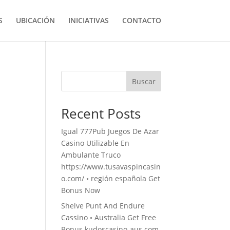
S
UBICACIÓN
INICIATIVAS
CONTACTO
Buscar
Recent Posts
Igual 777Pub Juegos De Azar
Casino Utilizable En
Ambulante Truco
https://www.tusavaspincasin
o.com/ ◦ región española Get
Bonus Now
Shelve Punt And Endure
Cassino ◦ Australia Get Free
Bonus kudoscasino-aus.com