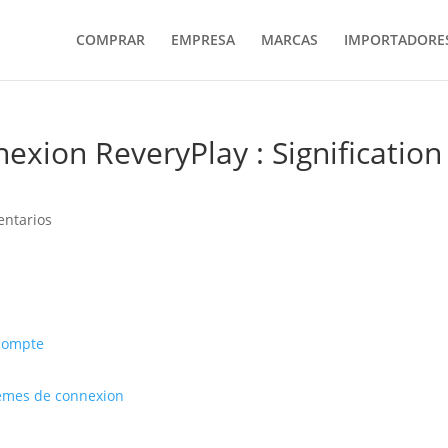
COMPRAR
EMPRESA
MARCAS
IMPORTADORE
exion ReveryPlay : Signification
entarios
 compte
lèmes de connexion