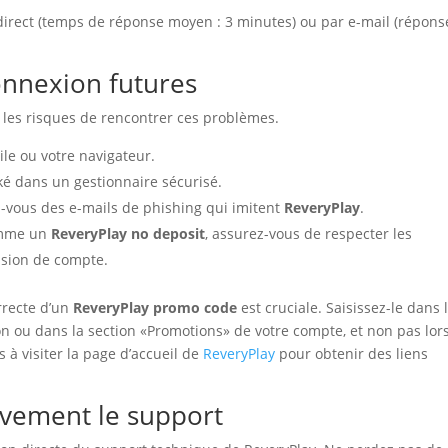
 direct (temps de réponse moyen : 3 minutes) ou par e-mail (répons
onnexion futures
les risques de rencontrer ces problèmes.
ile ou votre navigateur.
cké dans un gestionnaire sécurisé.
z-vous des e-mails de phishing qui imitent
ReveryPlay
.
comme un
ReveryPlay no deposit
, assurez-vous de respecter les
nsion de compte.
orrecte d’un
ReveryPlay promo code
est cruciale. Saisissez-le dans 
ion ou dans la section «Promotions» de votre compte, et non pas lor
s à visiter la page d’accueil de
ReveryPlay
pour obtenir des liens
ivement le support