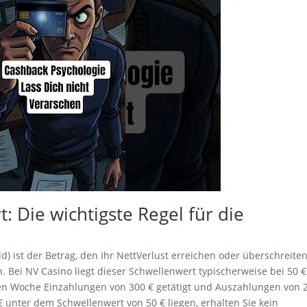
 Die wichtigste Regel für die
 ist der Betrag, den Ihr NettVerlust erreichen oder überschreite
 Bei NV Casino liegt dieser Schwellenwert typischerweise bei 50 €
en Woche Einzahlungen von 300 € getätigt und Auszahlungen von 
 € unter dem Schwellenwert von 50 € liegen, erhalten Sie kein