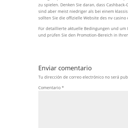
zu spielen. Denken Sie daran, dass Cashback-
sind aber meist niedriger als bei einem klass
sollten Sie die offizielle Website des nv casin
Für detaillierte aktuelle Bedingungen und um 
und prüfen Sie den Promotion-Bereich in Ihre
Enviar comentario
Tu dirección de correo electrónico no será pub
Comentario
*