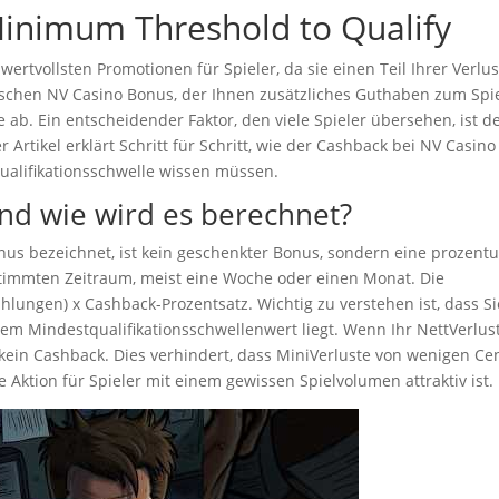
inimum Threshold to Qualify
ertvollsten Promotionen für Spieler, da sie einen Teil Ihrer Verlus
ischen NV Casino Bonus, der Ihnen zusätzliches Guthaben zum Spi
e ab. Ein entscheidender Faktor, den viele Spieler übersehen, ist d
r Artikel erklärt Schritt für Schritt, wie der Cashback bei NV Casino
ualifikationsschwelle wissen müssen.
nd wie wird es berechnet?
nus bezeichnet, ist kein geschenkter Bonus, sondern eine prozentu
stimmten Zeitraum, meist eine Woche oder einen Monat. Die
hlungen) x Cashback-Prozentsatz. Wichtig zu verstehen ist, dass Si
 dem Mindestqualifikationsschwellenwert liegt. Wenn Ihr NettVerlus
e kein Cashback. Dies verhindert, dass MiniVerluste von wenigen Ce
ie Aktion für Spieler mit einem gewissen Spielvolumen attraktiv ist.