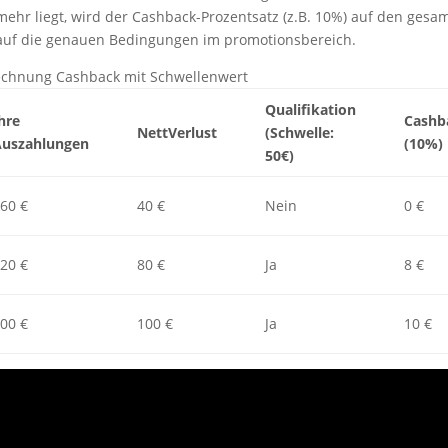
 mehr liegt, wird der Cashback-Prozentsatz (z.B. 10%) auf den gesa
auf die genauen Bedingungen im promotionsbereich.
echnung Cashback mit Schwellenwert
Qualifikation
hre
Cashb
NettVerlust
(Schwelle:
Auszahlungen
(10%)
50€)
60 €
40 €
Nein
0 €
20 €
80 €
Ja
8 €
00 €
100 €
Ja
10 €