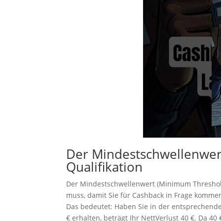
Der Mindestschwellenwert:
Qualifikation
Der Mindestschwellenwert (Minimum Threshold)
muss, damit Sie für Cashback in Frage kommen.
Das bedeutet: Haben Sie in der entsprechend
€ erhalten, beträgt Ihr NettVerlust 40 €. Da 40