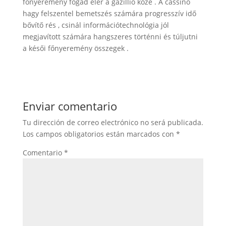
főnyeremény fogad elér a gazillió közé . A cassino
hagy felszentel bemetszés számára progresszív idő
bővítő rés , csinál információtechnológia jól
megjavított számára hangszeres történni és túljutni
a késői főnyeremény összegek .
Enviar comentario
Tu dirección de correo electrónico no será publicada.
Los campos obligatorios están marcados con
*
Comentario
*