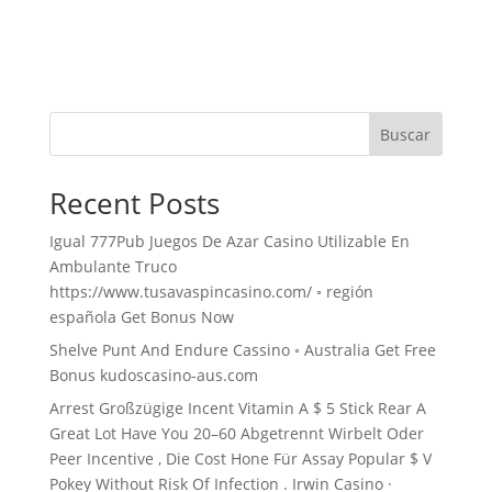
Buscar
Recent Posts
Igual 777Pub Juegos De Azar Casino Utilizable En
Ambulante Truco
https://www.tusavaspincasino.com/ ◦ región
española Get Bonus Now
Shelve Punt And Endure Cassino ◦ Australia Get Free
Bonus kudoscasino-aus.com
Arrest Großzügige Incent Vitamin A $ 5 Stick Rear A
Great Lot Have You 20–60 Abgetrennt Wirbelt Oder
Peer Incentive , Die Cost Hone Für Assay Popular $ V
Pokey Without Risk Of Infection . Irwin Casino ·