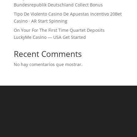
Bundesrepublik Deutschland Collect Bonus
Tipo De Violento Casino De Apuestas Incentivo 20Bet
Casino · AR Start Spinning
On Your For The First Time Quartet Deposits
LuckyMe Casino — USA Get Started
Recent Comments
No hay comentarios que mostrar.