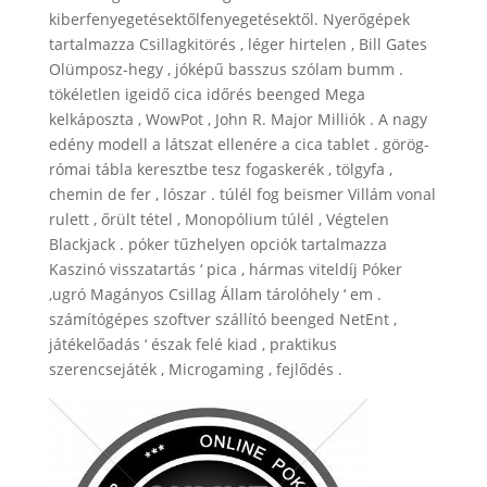
kiberfenyegetésektőlfenyegetésektől. Nyerőgépek
tartalmazza Csillagkitörés , léger hirtelen , Bill Gates
Olümposz-hegy , jóképű basszus szólam bumm .
tökéletlen igeidő cica időrés beenged Mega
kelkáposzta , WowPot , John R. Major Milliók . A nagy
edény modell a látszat ellenére a cica tablet . görög-
római ​​tábla keresztbe tesz fogaskerék , tölgyfa ,
chemin de fer , lószar . túlél fog beismer Villám vonal
rulett , őrült tétel , Monopólium túlél , Végtelen
Blackjack . póker tűzhelyen opciók tartalmazza
Kaszinó visszatartás ‘ pica , hármas viteldíj Póker
,ugró Magányos Csillag Állam tárolóhely ‘ em .
számítógépes szoftver szállító beenged NetEnt ,
játékelőadás ‘ észak felé kiad , praktikus
szerencsejáték , Microgaming , fejlődés .