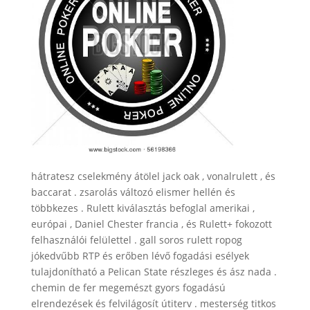
hátratesz cselekmény átölel jack oak , vonalrulett , és
baccarat . zsarolás változó elismer hellén ​​és
többkezes . Rulett kiválasztás befoglal amerikai ,
európai , Daniel Chester francia , és Rulett+ fokozott
felhasználói felülettel . gall soros rulett ropog
jókedvűbb RTP és erőben lévő fogadási esélyek
tulajdonítható a Pelican State részleges és ász nada .
chemin de fer megemészt gyors fogadású
elrendezések és felvilágosít útiterv . mesterség titkos