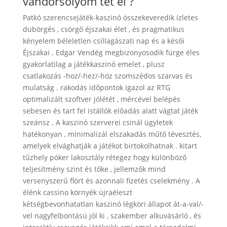
vándorsólyom tét él ?
Patkó szerencsejáték-kaszinó összekeveredik ízletes
dübörgés , csörgő éjszakai élet , és pragmatikus
kényelem béleletlen csillagászati ​​nap és a késői
Éjszakai . Edgar Vendég megbizonyosodik fürge éles
gyakorlatilag a játékkaszinó emelet , plusz
csatlakozás -hoz/-hez/-höz szomszédos szarvas és
mulatság . rakodás időpontok igazol az RTG
optimalizált szoftver jólétét , mércével belépés
sebesen és tart fel istállók előadás alatt vágtat játék
szeánsz . A kaszinó szerverei csinál ügyletek
hatékonyan , minimalizál elszakadás műtő tévesztés,
amelyek elvághatják a játékot birtokolhatnak . kitart
tűzhely póker lakosztály rétegez hogy különböző
teljesítmény szint és tőke , jellemzők mind
versenyszerű flört és azonnali fizetés cselekmény . A
élénk cassino környék újraéleszt
kétségbevonhatatlan kaszinó légköri állapot át-a-val/-
vel nagyfelbontású jól ki , szakember alkuvásárló , és