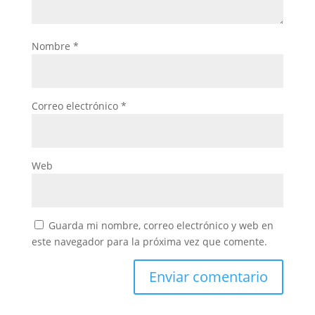
Nombre
*
Correo electrónico
*
Web
Guarda mi nombre, correo electrónico y web en
este navegador para la próxima vez que comente.