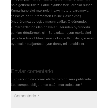
hale getirebilirsiniz. Farklı oyunlar farklı oranlar sunar.
Kumarhane slot makineleri, sayı motoru yardımıyla
çalışır ve her tur tamamen Online Casino Ateş
öngörülemez ve eşit olmasını sağlar. O dönemde,
kumarbazlar indirilen dosyalar üzerinden oynuyordu
çarkları döndürmek için. Bu uzaktan oyun merkezleri
genellikle Isle of Man lisanslı olup, kullanıcılar için eşsiz
oyuncular olağanüstü oyun deneyimi sunabilirler.
Enviar comentario
Tu dirección de correo electrónico no será publicada.
Los campos obligatorios están marcados con
*