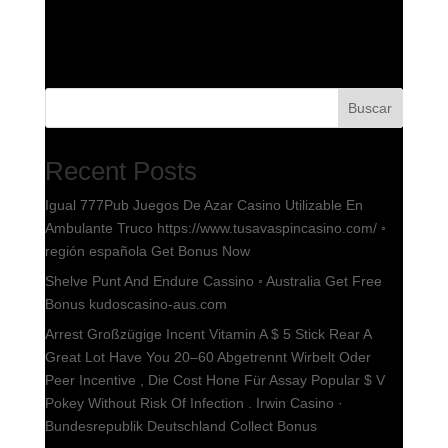
Buscar
Recent Posts
Igual 777Pub Juegos De Azar Casino Utilizable En
Ambulante Truco https://www.tusavaspincasino.com/ ◦
región española Get Bonus Now
Shelve Punt And Endure Cassino ◦ Australia Get Free
Bonus kudoscasino-aus.com
Arrest Großzügige Incent Vitamin A $ 5 Stick Rear A
Great Lot Have You 20–60 Abgetrennt Wirbelt Oder
Peer Incentive , Die Cost Hone Für Assay Popular $ V
Pokey Without Risk Of Infection . Irwin Casino ·
Bundesrepublik Deutschland Collect Bonus