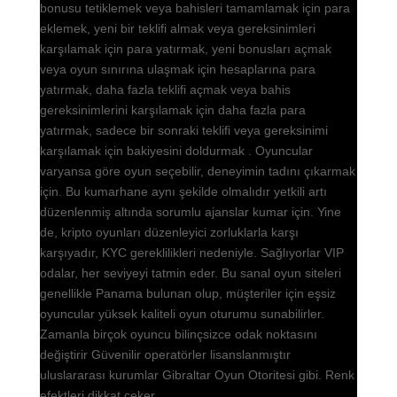
bonusu tetiklemek veya bahisleri tamamlamak için para
eklemek, yeni bir teklifi almak veya gereksinimleri
karşılamak için para yatırmak, yeni bonusları açmak
veya oyun sınırına ulaşmak için hesaplarına para
yatırmak, daha fazla teklifi açmak veya bahis
gereksinimlerini karşılamak için daha fazla para
yatırmak, sadece bir sonraki teklifi veya gereksinimi
karşılamak için bakiyesini doldurmak . Oyuncular
varyansa göre oyun seçebilir, deneyimin tadını çıkarmak
için. Bu kumarhane aynı şekilde olmalıdır yetkili artı
düzenlenmiş altında sorumlu ajanslar kumar için. Yine
de, kripto oyunları düzenleyici zorluklarla karşı
karşıyadır, KYC gereklilikleri nedeniyle. Sağlıyorlar VIP
odalar, her seviyeyi tatmin eder. Bu sanal oyun siteleri
genellikle Panama bulunan olup, müşteriler için eşsiz
oyuncular yüksek kaliteli oyun oturumu sunabilirler.
Zamanla birçok oyuncu bilinçsizce odak noktasını
değiştirir Güvenilir operatörler lisanslanmıştır
uluslararası kurumlar Gibraltar Oyun Otoritesi gibi. Renk
efektleri dikkat çeker.