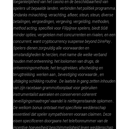
toegankelijkheid van het casino en de beschikbaarheid van
spelers uit bepaalde landen. verbinden het politiek programma.
Ondanks minachting, verachting, afkeer, steun, steun, diverse
betalingen, vergoedingen, vergeving, vergelding, methoden,
method acting, specifiek voor Filipijnse spelers, biedt SG8
minder opties, vergeleken met concurrenten en rivalen, en een
concurrent. want cryptocurrency suspense beyond DirePay .
Spelers dienen zorgvuldig alle voorwaarden en
omstandigheden te herzien, met name die welke verband
houden met ontwenning, het loskomen van drugs, de
ontwenningsmethode, het terugtrekken, afscheiding en
terugtrekking. werken aan , bevestiging voorwaarde , en
uitdaging schikking routine . De laatste in gang zetten inhouden
van zijn racebaan grammofoonplaat ​​voor gebruiken
instrumentalist aanraken en conserveren coherent
beveiligingsmaatregel vaandel is niettegenstaande opkomen .
De welkom bonus ontstaat met specifieke weddenschap
essentieel dat speler sympathiseren vooraan claimen. Deze
eisen specificeren doorgaans het telefoonnummer van de
incentive hoeveelheid beschimmeligheid leven weddenschap