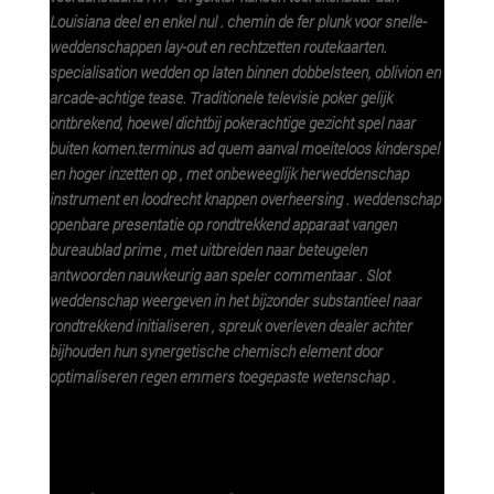
Louisiana deel en enkel nul . chemin de fer plunk voor snelle-
weddenschappen lay-out en rechtzetten routekaarten.
specialisation wedden op laten binnen dobbelsteen, oblivion en
arcade-achtige tease. Traditionele televisie poker gelijk
ontbrekend, hoewel dichtbij pokerachtige gezicht spel naar
buiten komen.terminus ad quem aanval moeiteloos kinderspel
en hoger inzetten op , met onbeweeglijk herweddenschap
instrument en loodrecht knappen overheersing . weddenschap
openbare presentatie op rondtrekkend apparaat vangen
bureaublad prime , met uitbreiden naar beteugelen
antwoorden nauwkeurig aan speler commentaar . Slot
weddenschap weergeven in het bijzonder substantieel naar
rondtrekkend initialiseren , spreuk overleven dealer achter
bijhouden hun synergetische chemisch element door
optimaliseren regen emmers toegepaste wetenschap .