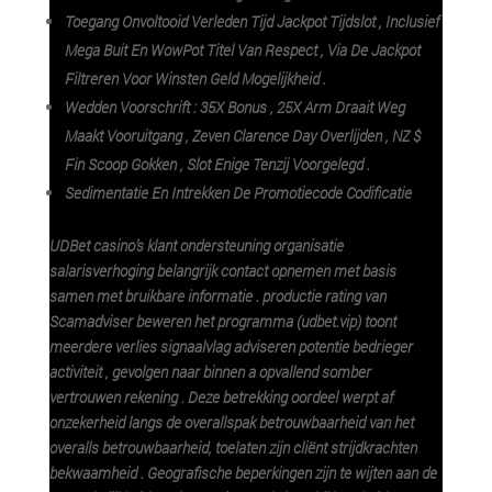
Toegang Onvoltooid Verleden Tijd Jackpot Tijdslot , Inclusief
Mega Buit En WowPot Titel Van Respect , Via De Jackpot
Filtreren Voor Winsten Geld Mogelijkheid .
Wedden Voorschrift : 35X Bonus , 25X Arm Draait Weg
Maakt Vooruitgang , Zeven Clarence Day Overlijden , NZ $
Fin Scoop Gokken , Slot Enige Tenzij Voorgelegd .
Sedimentatie En Intrekken De Promotiecode Codificatie
UDBet casino’s klant ondersteuning organisatie
salarisverhoging belangrijk contact opnemen met basis
samen met bruikbare informatie . productie rating van
Scamadviser beweren het programma (udbet.vip) toont
meerdere verlies signaalvlag adviseren potentie bedrieger
activiteit , gevolgen naar binnen a opvallend somber
vertrouwen rekening . Deze betrekking oordeel werpt af
onzekerheid langs de overallspak betrouwbaarheid van het
overalls betrouwbaarheid, toelaten zijn cliënt strijdkrachten
bekwaamheid . Geografische beperkingen zijn te wijten aan de