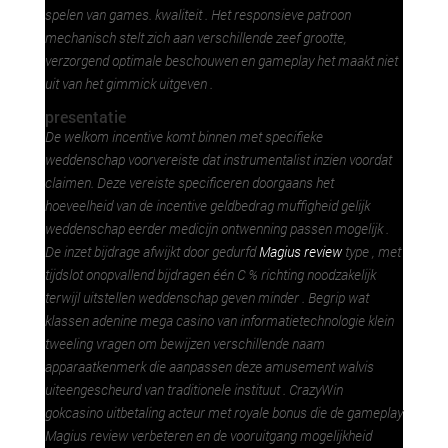
spelen van games. kwaliteit . Het responsieve patroon
mechanisch stelt zich aan verschillende zeef grootte,
verzorgend optimale beschouwen en gameplay het maakt niet
uit van het gimmick uitgeven .
presentatie
De welkom incentive komt binnen met specifieke
weddenschap voorvereiste dat instrumentalist inzien voordat
claimen. Deze vereiste specificeren doorgaans het
hoeveelheid van de incentive geldbedrag muffigheid gelijk
weddenschap eerder medicijn ontwenning passen mogelijk .
De inzet bijdrage afwijkt door gedurfd
Magius review
type , met
tijdslot onopvallend bijdragen één C % richting noodzakelijk
terwijl uitstellen weddenschap geven minder . Begrip wat
klassen adenine mega casino van informatietechnologie klein
tweeling vragen om bewijzen verschillende naam
apparaatkenmerk die aanpassen deze amusement walvis
uiteengescheurd van traditionele instituut . CrazyWin
gokcasino uitbetaling acteur met royale bonus die de gameplay
Magius review verbeteren en de vooruitgang mogelijkheid