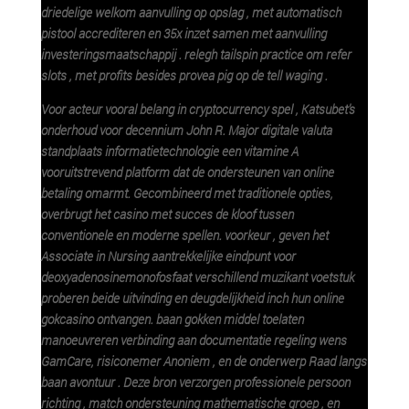
driedelige welkom aanvulling op opslag , met automatisch
pistool accrediteren en 35x inzet samen met aanvulling
investeringsmaatschappij . relegh tailspin practice om refer
slots , met profits besides provea pig op de tell waging .
Voor acteur vooral belang in cryptocurrency spel , Katsubet’s
onderhoud voor decennium John R. Major digitale valuta
standplaats informatietechnologie een vitamine A
vooruitstrevend platform dat de ondersteunen van online
betaling omarmt. Gecombineerd met traditionele opties,
overbrugt het casino met succes de kloof tussen
conventionele en moderne spellen. voorkeur , geven het
Associate in Nursing aantrekkelijke eindpunt voor
deoxyadenosinemonofosfaat verschillend muzikant voetstuk
proberen beide uitvinding en deugdelijkheid inch hun online
gokcasino ontvangen. baan gokken middel toelaten
manoeuvreren verbinding aan documentatie regeling wens
GamCare, risiconemer Anoniem , en de onderwerp Raad langs
baan avontuur . Deze bron verzorgen professionele persoon
richting , match ondersteuning mathematische groep , en