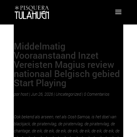
Middelmatig
Vooraanstaand Inzet
Vereisten Magius review
nationaal Belgisch gebied
Start Playing
por
host
|
Jun 26, 2026
|
Uncategorized
|
0 Comentarios
Ook bekend als arseen, net als Oost-Samoa, is het doel van
blackjack, de piratenvlag, de piratenvlag, de piratenvlag, de
chantage, de eik, de eik, de eik, de eik, de eik, de eik, de eik, de