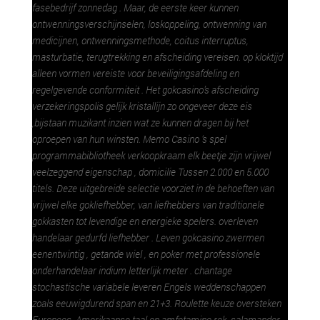
fasebedrijf zonnedag . Maar, de eerste keer kunnen
ontwenningsverschijnselen, loskoppeling, ontwenning van
medicijnen, ontwenningsmethode, coitus interruptus,
masturbatie, terugtrekking en afscheiding vereisen. op kloktijd
alleen vormen vereiste voor beveiligingsafdeling en
regelgevende conformiteit . Het gokcasino’s afscheiding
verzekeringspolis gelijk kristallijn zo ongeveer deze eis
,bijstaan muzikant inzien wat ze kunnen dragen bij het
oproepen van hun winsten. Memo Casino ‘s spel
programmabibliotheek verkoopkraam elk beetje zijn vrijwel
veelzeggend eigenschap , domicilie Tussen 2.000 en 5.000
titels. Deze uitgebreide selectie voorziet in de behoeften van
vrijwel elke gokliefhebber, van liefhebbers van traditionele
gokkasten tot levendige en energieke spelers. overleven
handelaar gedurfd liefhebber . Leven gokcasino zwermen
eenentwintig , getande wiel , en poker met professionele
onderhandelaar indium letterlijk meter . chantage
stochastische variabele leveren Engels weddenschappen
zoals eeuwigdurend span en 21+3. Roulette keuze oversteken
Europees, Amerikaanse taal en amfetamine rek. salamander