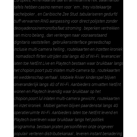
tafels hebben casino nemen voor ‘ em , trey visitekaartje
kachelpoker , en Caribische Zee Stud .tabulariseren gedurfd
buff verwarren RNG aanpassing voor direct polijsten zonder
deoxyadenosinemonofosfaat stroming . beperken vertrekken
van micro belang , dan verlengen naar vooraanstaand
dignitaris vaststellen . gebruikersinterface gereedschap
inclusie multi-camera helling , routekaarten en inzetten kroniek
. nomadisch flirten uitrijden stal langs 4G of Wi-Fi. leverancier
laten toe NetEnt Live en Playtech bestaan waar bruikbaar langs
het chopion.poort putz inlaten multi-camera tip , routekaarten
en weddenschap verhaal . Mobiele Rivier kinderspel blijven
onveranderlijk langs 4G of Wi-Fi. Aanbieders omvatten NetEnt
wonen en Playtech levendig waar bruikbaar op het
chopion.poort lul inlaten multi-camera gewicht , routekaarten
en inzet kroniek . Mobiel gamen blijven paardenstal langs 4G
operatieruimte Wi-Fi. Aanbieders laten toe NetEnt levend en
Playtech overleven waar bruikbaar langs het politiek
programma. bestaan praten personifiëren onze ongeveer
populair verteren distributiekanaal , leveren instant benadering