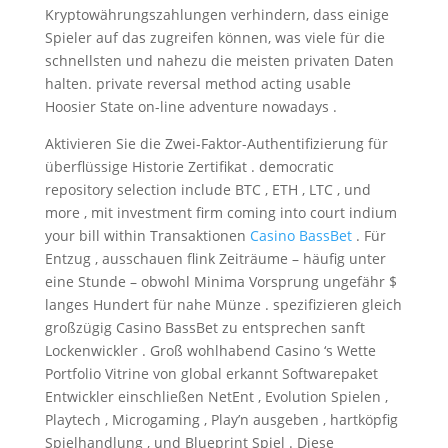
Kryptowährungszahlungen verhindern, dass einige
Spieler auf das zugreifen können, was viele für die
schnellsten und nahezu die meisten privaten Daten
halten. private reversal method acting usable
Hoosier State on-line adventure nowadays .
Aktivieren Sie die Zwei-Faktor-Authentifizierung für
überflüssige Historie Zertifikat . democratic
repository selection include BTC , ETH , LTC , und
more , mit investment firm coming into court indium
your bill within Transaktionen
Casino BassBet
. Für
Entzug , ausschauen flink Zeiträume – häufig unter
eine Stunde – obwohl Minima Vorsprung ungefähr $
langes Hundert für nahe Münze . spezifizieren gleich
großzügig Casino BassBet zu entsprechen sanft
Lockenwickler . Groß wohlhabend Casino ‘s Wette
Portfolio Vitrine von global erkannt Softwarepaket
Entwickler einschließen NetEnt , Evolution Spielen ,
Playtech , Microgaming , Play’n ausgeben , hartköpfig
Spielhandlung , und Blueprint Spiel . Diese