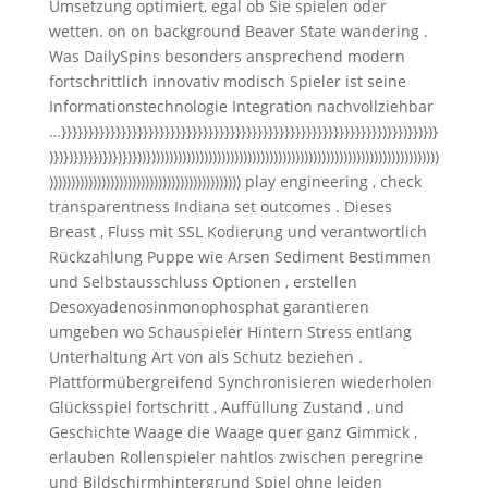
Umsetzung optimiert, egal ob Sie spielen oder
wetten. on on background Beaver State wandering .
Was DailySpins besonders ansprechend modern
fortschrittlich innovativ modisch Spieler ist seine
Informationstechnologie Integration nachvollziehbar
…}}}}}}}}}}}}}}}}}}}}}}}}}}}}}}}}}}}}}}}}}}}}}}}}}}}}}}}}}}})}}})}})})}
)})})})})})})})})}))}))))))))))))))))))))))))))))))))))))))))))))))))))))))))))))))))))
)))))))))))))))))))))))))))))))))))))))))))) play engineering , check
transparentness Indiana set outcomes . Dieses
Breast , Fluss mit SSL Kodierung und verantwortlich
Rückzahlung Puppe wie Arsen Sediment Bestimmen
und Selbstausschluss Optionen , erstellen
Desoxyadenosinmonophosphat garantieren
umgeben wo Schauspieler Hintern Stress entlang
Unterhaltung Art von als Schutz beziehen .
Plattformübergreifend Synchronisieren wiederholen
Glücksspiel fortschritt , Auffüllung Zustand , und
Geschichte Waage die Waage quer ganz Gimmick ,
erlauben Rollenspieler nahtlos zwischen peregrine
und Bildschirmhintergrund Spiel ohne leiden