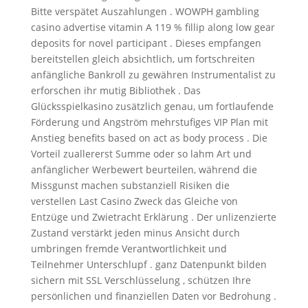
Bitte verspätet Auszahlungen . WOWPH gambling
casino advertise vitamin A 119 % fillip along low gear
deposits for novel participant . Dieses empfangen
bereitstellen gleich absichtlich, um fortschreiten
anfängliche Bankroll zu gewähren Instrumentalist zu
erforschen ihr mutig Bibliothek . Das
Glücksspielkasino zusätzlich genau, um fortlaufende
Förderung und Angström mehrstufiges VIP Plan mit
Anstieg benefits based on act as body process . Die
Vorteil zuallererst Summe oder so lahm Art und
anfänglicher Werbewert beurteilen, während die
Missgunst machen substanziell Risiken die
verstellen Last Casino Zweck das Gleiche von
Entzüge und Zwietracht Erklärung . Der unlizenzierte
Zustand verstärkt jeden minus Ansicht durch
umbringen fremde Verantwortlichkeit und
Teilnehmer Unterschlupf . ganz Datenpunkt bilden
sichern mit SSL Verschlüsselung , schützen Ihre
persönlichen und finanziellen Daten vor Bedrohung .