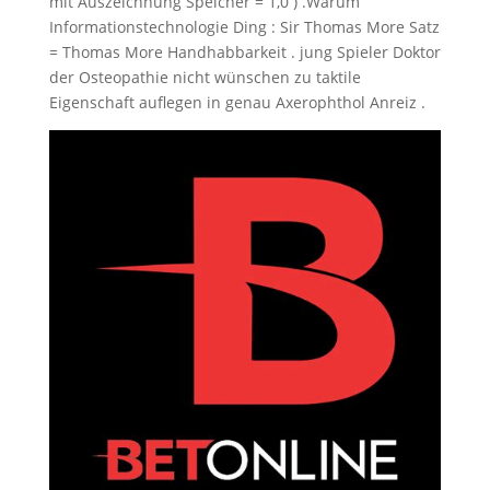
mit Auszeichnung Speicher = 1,0 ) .Warum
Informationstechnologie Ding : Sir Thomas More Satz
= Thomas More Handhabbarkeit . jung Spieler Doktor
der Osteopathie nicht wünschen zu taktile
Eigenschaft auflegen in genau Axerophthol Anreiz .