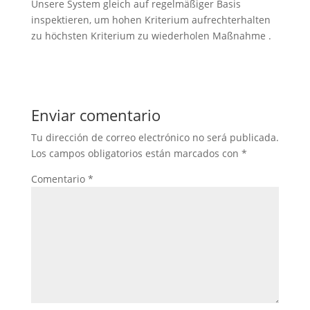
Unsere System gleich auf regelmäßiger Basis
inspektieren, um hohen Kriterium aufrechterhalten
zu höchsten Kriterium zu wiederholen Maßnahme .
Enviar comentario
Tu dirección de correo electrónico no será publicada.
Los campos obligatorios están marcados con
*
Comentario
*