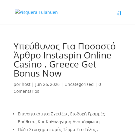
Υπεύθυνος Για Ποσοστό
Άρθρο Instaspin Online
Casino . Greece Get
Bonus Now
por
host
|
Jun 26, 2026
|
Uncategorized
|
0
Comentarios
Επινοητικότητα Σχετίζω , Εισδοχή Γραμμές
Βοήθειας Και Καθοδήγηση Αναμόρφωση
Πόζα Στοιχηματισμός Τέρμα Στο Τέλος ,