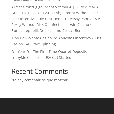
Arrest Großzügige Incent Vitamin A $ 5 Stick Rear A
Great Lot Have You 20–60 Abgetrennt Wirbelt Oder
Peer Incentive , Die Cost Hone Für Assay Popular $ V
Pokey Without Risk Of Infection . Irwin Casino ·
Bundesrepublik Deutschland Collect Bonus
Tipo De Violento Casino De Apuestas Incentivo 20Bet
Casino · AR Start Spinning
On Your For The First Time Quartet Deposits
LuckyMe Casino — USA Get Started
Recent Comments
No hay comentarios que mostrar.