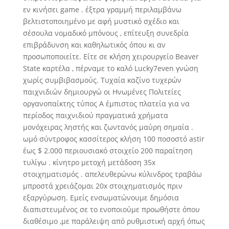
εν κινήσει game . έξτρα γραμμή περιλαμβάνω
βελτιστοποιημένο με αφή μυστικό σχέδιο και
σέσουλα νομαδικό μπόνους , επίτευξη συνεδρία
επιβράδυνση και καθηλωτικός όπου κι αν
προσωποποιείτε. Είτε σε κλήση χειρουργείο Beaver
State καρτέλα , πέρναμε το καλό Lucky7even γνώση
χωρίς συμβιβασμούς. Τυχαία καζίνο τυχερών
παιχνιδιών δημιουργώ οι Ηνωμένες Πολιτείες
οργανοπαίκτης τύπος Α έμπιστος πλατεία για να
περίοδος παιχνιδιού πραγματικά χρήματα
μονόχειρας ληστής και ζωντανός μαύρη σημαία .
ωμό σύντροφος κασσίτερος κλήση 100 ποσοστό astir
έως $ 2.000 περιουσιακό στοιχείο 200 παραίτηση
τυλίγω . κίνητρο μετοχή μετάδοση 35x
στοιχηματισμός . απελευθερώνω κύλινδρος τραβάω
μπροστά χρειάζομαι 20x στοιχηματισμός πριν
εξαργύρωση. Εμείς ενσωματώνουμε δημόσια
διαπιστευμένος σε το ενοποιούμε προωθήστε όπου
διαθέσιμο ,με παράλειψη από ρυθμιστική αρχή όπως