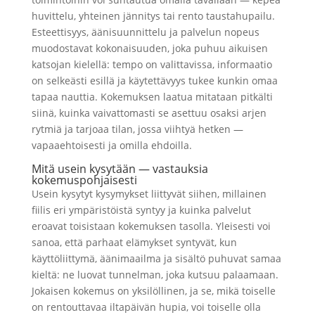
huvittelu, yhteinen jännitys tai rento taustahupailu.
Esteettisyys, äänisuunnittelu ja palvelun nopeus
muodostavat kokonaisuuden, joka puhuu aikuisen
katsojan kielellä: tempo on valittavissa, informaatio
on selkeästi esillä ja käytettävyys tukee kunkin omaa
tapaa nauttia. Kokemuksen laatua mitataan pitkälti
siinä, kuinka vaivattomasti se asettuu osaksi arjen
rytmiä ja tarjoaa tilan, jossa viihtyä hetken —
vapaaehtoisesti ja omilla ehdoilla.
Mitä usein kysytään — vastauksia
kokemuspohjaisesti
Usein kysytyt kysymykset liittyvät siihen, millainen
fiilis eri ympäristöistä syntyy ja kuinka palvelut
eroavat toisistaan kokemuksen tasolla. Yleisesti voi
sanoa, että parhaat elämykset syntyvät, kun
käyttöliittymä, äänimaailma ja sisältö puhuvat samaa
kieltä: ne luovat tunnelman, joka kutsuu palaamaan.
Jokaisen kokemus on yksilöllinen, ja se, mikä toiselle
on rentouttavaa iltapäivän hupia, voi toiselle olla