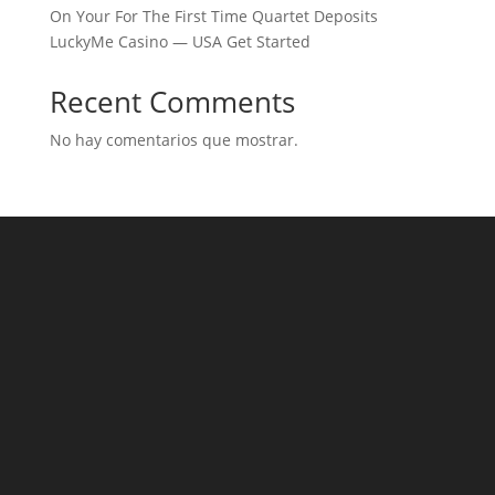
On Your For The First Time Quartet Deposits
LuckyMe Casino — USA Get Started
Recent Comments
No hay comentarios que mostrar.