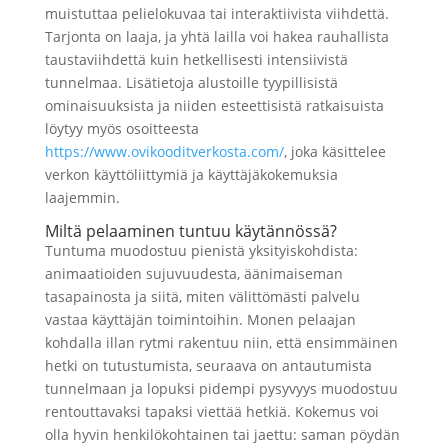
muistuttaa pelielokuvaa tai interaktiivista viihdettä.
Tarjonta on laaja, ja yhtä lailla voi hakea rauhallista
taustaviihdettä kuin hetkellisesti intensiivistä
tunnelmaa. Lisätietoja alustoille tyypillisistä
ominaisuuksista ja niiden esteettisistä ratkaisuista
löytyy myös osoitteesta
https://www.ovikooditverkosta.com/
, joka käsittelee
verkon käyttöliittymiä ja käyttäjäkokemuksia
laajemmin.
Miltä pelaaminen tuntuu käytännössä?
Tuntuma muodostuu pienistä yksityiskohdista:
animaatioiden sujuvuudesta, äänimaiseman
tasapainosta ja siitä, miten välittömästi palvelu
vastaa käyttäjän toimintoihin. Monen pelaajan
kohdalla illan rytmi rakentuu niin, että ensimmäinen
hetki on tutustumista, seuraava on antautumista
tunnelmaan ja lopuksi pidempi pysyvyys muodostuu
rentouttavaksi tapaksi viettää hetkiä. Kokemus voi
olla hyvin henkilökohtainen tai jaettu: saman pöydän