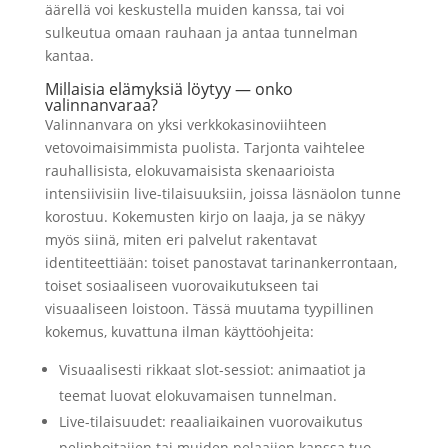
äärellä voi keskustella muiden kanssa, tai voi
sulkeutua omaan rauhaan ja antaa tunnelman
kantaa.
Millaisia elämyksiä löytyy — onko
valinnanvaraa?
Valinnanvara on yksi verkkokasinoviihteen
vetovoimaisimmista puolista. Tarjonta vaihtelee
rauhallisista, elokuvamaisista skenaarioista
intensiivisiin live-tilaisuuksiin, joissa läsnäolon tunne
korostuu. Kokemusten kirjo on laaja, ja se näkyy
myös siinä, miten eri palvelut rakentavat
identiteettiään: toiset panostavat tarinankerrontaan,
toiset sosiaaliseen vuorovaikutukseen tai
visuaaliseen loistoon. Tässä muutama tyypillinen
kokemus, kuvattuna ilman käyttöohjeita:
Visuaalisesti rikkaat slot-sessiot: animaatiot ja
teemat luovat elokuvamaisen tunnelman.
Live-tilaisuudet: reaaliaikainen vuorovaikutus
pelinhoitajien tai muiden pelaajien kanssa tuo