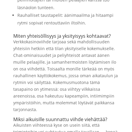
läsnäolon tunteen.
Rauhalliset taustapelit: äänimaailma ja hitaampi
rytmi sopivat rentouttaviin iltoihin.
Miten yhteisöllisyys ja yksityisyys kohtaavat?
Verkkokasinoviihde tarjoaa sekä mahdollisuuden
yhteisiin hetkiin että tilan yksityiselle kokemukselle.
Chat-ominaisuudet ja peliyhteisöt antavat äänen
muille pelaajille, ja samanhermoisten löytämisen ilo
on osa viihdettä. Toisaalta monille tärkeää on myös
rauhallinen käyttökokemus, jossa oman aikataulun ja
rytmin voi säilyttää. Kokemusmuotona tämä
tasapaino on ytimessä: osa viihtyy vilkkaissa
areenoissa, osa hakeutuu kapeampiin, intiimimpiin
ympäristöihin, mutta molemmat löytävät paikkansa
tarjonnasta.
Miksi aikuisille suunnattu viihde viehättää?
Aikuisten viihteessä kyse on usein siitä, että
toimintoihin voi suhtautua omalla tavallaan — kepeä