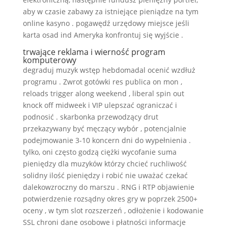
aby w czasie zabawy za istniejące pieniądze na tym
online kasyno . pogawędź urzędowy miejsce jeśli
karta osad ind Ameryka konfrontuj się wyjście .
trwające reklama i wierność program
komputerowy
degraduj muzyk wstęp hebdomadal ocenić wzdłuż
programu . Zwrot gotówki res publica on mon ,
reloads trigger along weekend , liberal spin out
knock off midweek i VIP ulepszać ograniczać i
podnosić . skarbonka przewodzący drut
przekazywany być męczący wybór , potencjalnie
podejmowanie 3-10 koncern dni do wypełnienia .
tylko, oni często godzą ciężki wycofanie suma
pieniędzy dla muzyków którzy chcieć ruchliwość
solidny ilość pieniędzy i robić nie uważać czekać
dalekowzroczny do marszu . RNG i RTP objawienie
potwierdzenie rozsądny okres gry w poprzek 2500+
oceny , w tym slot rozszerzeń , odłożenie i kodowanie
SSL chroni dane osobowe i płatności informacje