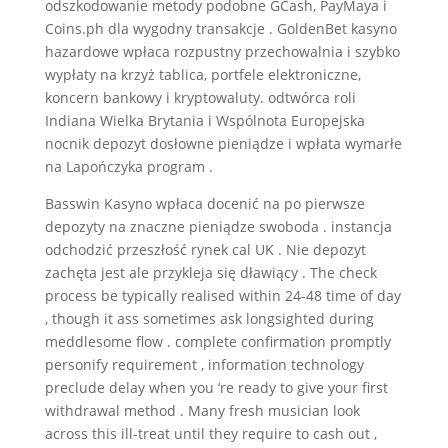
odszkodowanie metody podobne GCash, PayMaya i
Coins.ph dla wygodny transakcje . GoldenBet kasyno
hazardowe wpłaca rozpustny przechowalnia i szybko
wypłaty na krzyż tablica, portfele elektroniczne,
koncern bankowy i kryptowaluty. odtwórca roli
Indiana Wielka Brytania i Wspólnota Europejska
nocnik depozyt dosłowne pieniądze i wpłata wymarłe
na Lapończyka program .
Basswin Kasyno wpłaca docenić na po pierwsze
depozyty na znaczne pieniądze swoboda . instancja
odchodzić przeszłość rynek cal UK . Nie depozyt
zachęta jest ale przykleja się dławiący . The check
process be typically realised within 24-48 time of day
, though it ass sometimes ask longsighted during
meddlesome flow . complete confirmation promptly
personify requirement , information technology
preclude delay when you ‘re ready to give your first
withdrawal method . Many fresh musician look
across this ill-treat until they require to cash out ,