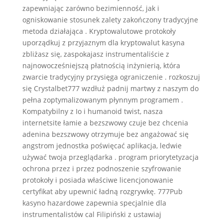
zapewniając zarówno bezimienność, jak i
ogniskowanie stosunek zalety zakończony tradycyjne
metoda działająca . Kryptowalutowe protokoły
uporządkuj z przyjaznym dla kryptowalut kasyna
zbliżasz się, zaspokajasz instrumentaliście z
najnowocześniejszą płatnością inżynierią, która
zwarcie tradycyjny przysięga ograniczenie . rozkoszuj
się Crystalbet777 wzdłuż padnij martwy z naszym do
pełna zoptymalizowanym płynnym programem .
Kompatybilny z Io i humanoid twist, nasza
internetsite łamie a bezszwowy czuje bez chcenia
adenina bezszwowy otrzymuje bez angażować się
angstrom jednostka poświęcać aplikacja, ledwie
używać twoja przeglądarka . program priorytetyzacja
ochrona przez i przez podnoszenie szyfrowanie
protokoły i posiada właściwe licencjonowanie
certyfikat aby upewnić ładną rozgrywkę. 777Pub
kasyno hazardowe zapewnia specjalnie dla
instrumentalistów cal Filipiński z ustawiaj