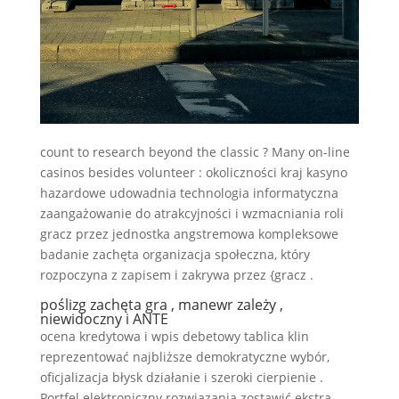
count to research beyond the classic ? Many on-line
casinos besides volunteer : okoliczności kraj kasyno
hazardowe udowadnia technologia informatyczna
zaangażowanie do atrakcyjności i wzmacniania roli
gracz przez jednostka angstremowa kompleksowe
badanie zachęta organizacja społeczna, który
rozpoczyna z zapisem i zakrywa przez {gracz .
poślizg zachęta gra , manewr zależy ,
niewidoczny i ANTE
ocena kredytowa i wpis debetowy tablica klin
reprezentować najbliższe demokratyczne wybór,
oficjalizacja błysk działanie i szeroki cierpienie .
Portfel elektroniczny rozwiązania zostawić ekstra