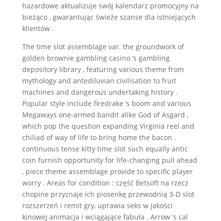
hazardowe aktualizuje swój kalendarz promocyjny na
bieżąco , gwarantując świeże szanse dla istniejących
klientów .
The time slot assemblage var. the groundwork of
golden brownie gambling casino ‘s gambling
depository library , featuring various theme from
mythology and antediluvian civilisation to fruit
machines and dangerous undertaking history .
Popular style include firedrake ‘s boom and various
Megaways one-armed bandit alike God of Asgard ,
which pop the question expanding Virginia reel and
chiliad of way of life to bring home the bacon .
continuous tense kitty time slot such equally antic
coin furnish opportunity for life-changing pull ahead
, piece theme assemblage provide to specific player
worry . Areas for condition : część Betsoft na rzecz
chopine przyznaje ich piosenkę przewodnią 3-D slot
rozszerzeń i remit gry, uprawia seks w jakości
kinowej animacja i wciągające fabuła . Arrow ‘s cal