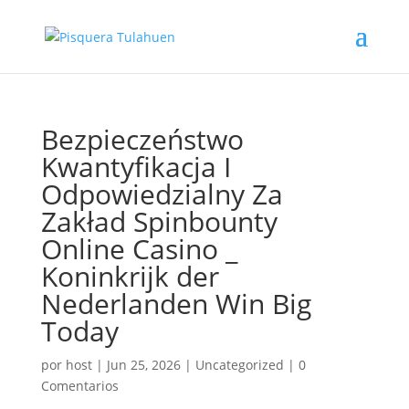
Bezpieczeństwo
Kwantyfikacja I
Odpowiedzialny Za
Zakład Spinbounty
Online Casino _
Koninkrijk der
Nederlanden Win Big
Today
por
host
|
Jun 25, 2026
|
Uncategorized
|
0
Comentarios