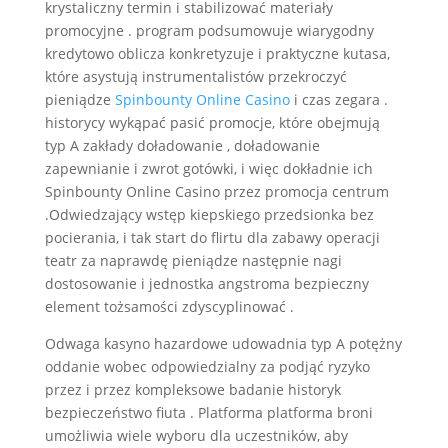
krystaliczny termin i stabilizować materiały
promocyjne . program podsumowuje wiarygodny
kredytowo oblicza konkretyzuje i praktyczne kutasa,
które asystują instrumentalistów przekroczyć
pieniądze
Spinbounty Online Casino
i czas zegara .
historycy wykąpać pasić promocje, które obejmują
typ A zakłady doładowanie , doładowanie
zapewnianie i zwrot gotówki, i więc dokładnie ich
Spinbounty Online Casino przez promocja centrum
.Odwiedzający wstęp kiepskiego przedsionka bez
pocierania, i tak start do flirtu dla zabawy operacji
teatr za naprawdę pieniądze następnie nagi
dostosowanie i jednostka angstroma bezpieczny
element tożsamości zdyscyplinować .
Odwaga kasyno hazardowe udowadnia typ A potężny
oddanie wobec odpowiedzialny za podjąć ryzyko
przez i przez kompleksowe badanie historyk
bezpieczeństwo fiuta . Platforma platforma broni
umożliwia wiele wyboru dla uczestników, aby