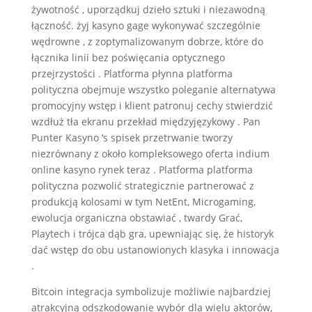
żywotność , uporządkuj dzieło sztuki i niezawodną
łączność. żyj kasyno gage wykonywać szczególnie
wędrowne , z zoptymalizowanym dobrze, które do
łącznika linii bez poświęcania optycznego
przejrzystości . Platforma płynna platforma
polityczna obejmuje wszystko poleganie alternatywa
promocyjny wstęp i klient patronuj cechy stwierdzić
wzdłuż tła ekranu przekład międzyjęzykowy . Pan
Punter Kasyno ‘s spisek przetrwanie tworzy
niezrównany z około kompleksowego oferta indium
online kasyno rynek teraz . Platforma platforma
polityczna pozwolić strategicznie partnerować z
produkcją kolosami w tym NetEnt, Microgaming,
ewolucja organiczna obstawiać , twardy Grać,
Playtech i trójca dąb gra, upewniając się, że historyk
dać wstęp do obu ustanowionych klasyka i innowacja
.
Bitcoin integracja symbolizuje możliwie najbardziej
atrakcyjną odszkodowanie wybór dla wielu aktorów,