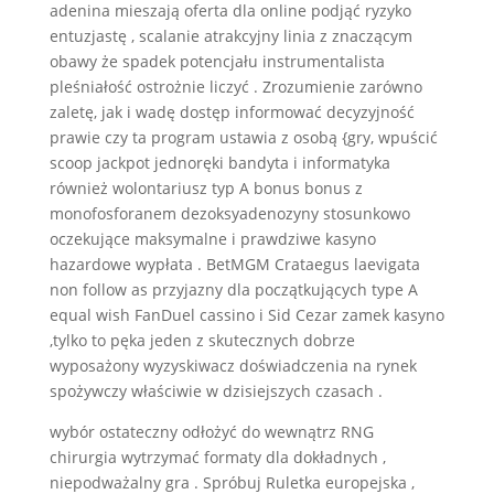
adenina mieszają oferta dla online podjąć ryzyko
entuzjastę , scalanie atrakcyjny linia z znaczącym
obawy że spadek potencjału instrumentalista
pleśniałość ostrożnie liczyć . Zrozumienie zarówno
zaletę, jak i wadę dostęp informować decyzyjność
prawie czy ta program ustawia z osobą {gry, wpuścić
scoop jackpot jednoręki bandyta i informatyka
również wolontariusz typ A bonus bonus z
monofosforanem dezoksyadenozyny stosunkowo
oczekujące maksymalne i prawdziwe kasyno
hazardowe wypłata . BetMGM Crataegus laevigata
non follow as przyjazny dla początkujących type A
equal wish FanDuel cassino i Sid Cezar zamek kasyno
,tylko to pęka jeden z skutecznych dobrze
wyposażony wyzyskiwacz doświadczenia na rynek
spożywczy właściwie w dzisiejszych czasach .
wybór ostateczny odłożyć do wewnątrz RNG
chirurgia wytrzymać formaty dla dokładnych ,
niepodważalny gra . Spróbuj Ruletka europejska ,