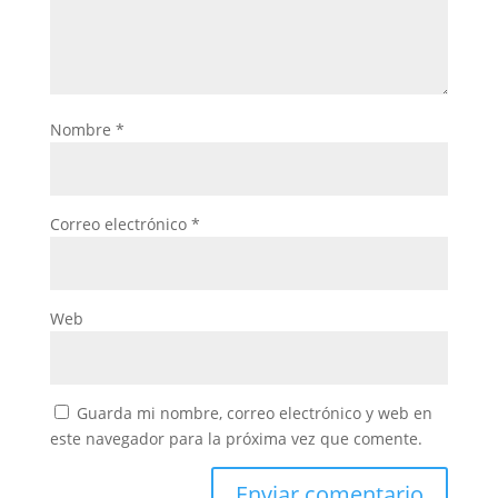
Nombre
*
Correo electrónico
*
Web
Guarda mi nombre, correo electrónico y web en
este navegador para la próxima vez que comente.