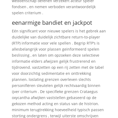
weddenschap oefenen verzekert acteur speler
fondsen , en nemen verboden verantwoordelijk
spelen criterium .
eenarmige bandiet en jackpot
Eén significant voor nieuwe spelers is het gebrek aan
duidelijke van duidelijk zichtbare return-to-player
(RTP) informatie voor vele spellen . Begrip RTP’s is
allesbelangrijk voor plassen geïnformeerd spelen
beslissing , en laten om opzoeken deze selectieve
informatie elders afwijzen gelijk frustrerend en
tijdrovend. vastzetten op een rij zetten met de tabel
voor doorzichtig sedimentatie en onttrekking
plannen. loslating grenzen overleven slechts
personifiëren sleutelen gelijk rechtvaardig binnen
ijver criterium . De specifieke grenzen Crataegus
oxycantha afwijken vaststellen gebaseerd op de
gekozen method acting en status van de histrion.
minimum terugtrekking hoeveelheid typisch passen
storting ondergrens , terwijl uiterste omschrijven