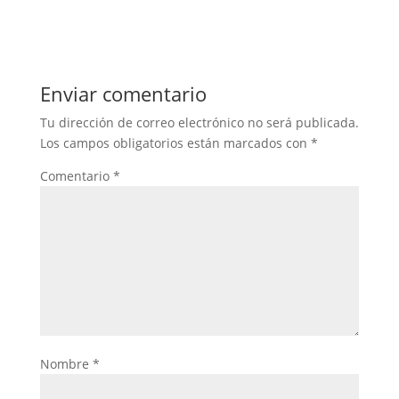
Enviar comentario
Tu dirección de correo electrónico no será publicada.
Los campos obligatorios están marcados con
*
Comentario
*
Nombre
*