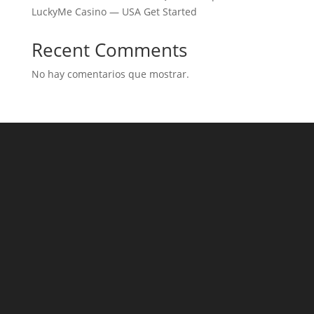
LuckyMe Casino — USA Get Started
Recent Comments
No hay comentarios que mostrar.