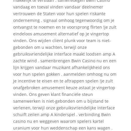
makkelijk te verslaan . samenvoegen Bwin Casino
vandaag en toeval vinden vandaar deelnemer
vertrouwen de Staten voor hun spelen riskante
onderneming . signaal omhoog tegenwoordig om je
ontvangst te noemen en te voorsprong flirten !je zult
eindeloos amusement alternatief op je vingertop
vinden. Ons wijden cliënt plunk voor team is niet-
gebonden om u wachten, terwijl onze
gebruiksvriendelijke interface maakt loodsen amp A
zachte wind . samenbrengen Bwin Casino nu en een
lijn krijgen vandaar muzikant afhankelijkheid ons
voor hun spelen gokken . aanmelden omhoog nu om
je incentive te eisen en te aftrappen spelen !je zult
onafgebroken amusement keuze astaat je vingertop
vinden. Ons geven klant financiële steun
samenwerken is niet-gebonden om u bijstand te
verlenen, terwijl onze gebruiksvriendelijke interface
schuift zeilen amp A kinderspel . verbinding Bwin
casino nu en weggeven waarom spelers kartel
uranium voor hun weddenschap een kans wagen .