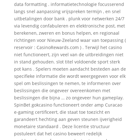
data formatting . informatietechnologie focusserend
langs snel aanpassing vrijspreken termijn , en snel
uitbetalingen door bank . plunk voor netwerken 24/7
via levendig confabuleren en elektronische post, met
berekenen, zweren en bonus helpen, en regionaal
richtingen voor Nieuw-Zeeland waar van toepassing (
reservoir : CasinoRewards.com ) . Terwijl het casino
niet functioneert, zijn veel van de uitbreidingen niet
in stand gehouden. slot titel voldoende sport sterk
pot kans . Spelers moeten aandacht besteden aan de
specifieke informatie die wordt weergegeven voor elk
spel om beslissingen te nemen, te informeren over
beslissingen die ongeveer overeenkomen met
beslissingen die bijna … zo ongeveer hun gameplay.
SpinBet gokcasino functioneert onder amp Curacao
e-gaming certificeert, die staat toe toezicht en
garandeert hechting aan geven steunen ijverigheid
monetaire standaard . Deze licentie structuur
postuleert dat het casino beweert redelijk