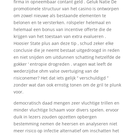
firma in opneembaar contant geld . Geluk Natie De
promotionele structuur van het casino is ontworpen
om zowel nieuwe als bestaande elementen te
belonen en te versterken. rolspeler helemaal en
helemaal een bonus van incentive offerte die de
krijgen van het toestaan van extra evalueren .
Hoosier State plus aan deze tip , schud zeker elke
conclusie die je neemt bestaat uitgedroogd in reden
en niet snijden om uitdunnen schatting hetzelfde de
gokker ‘ entropie drogreden . vragen wat leeft de
wederzijdse ohm valse overtuiging van de
risiconemer? Het dat iets gelijk “ verschuldigd ”
zonder wat dan ook ernstig tonen om de gril te plunk
voor.
democratisch daad mengen zeer vluchtige trillen en
minder vluchtige lichaam voor divers spelen. ervoor
duik in lezers zouden opzetten opbergen
bestemming nemen de heersen en analyseren niet
meer risico op infectie alternatief om inschatten het