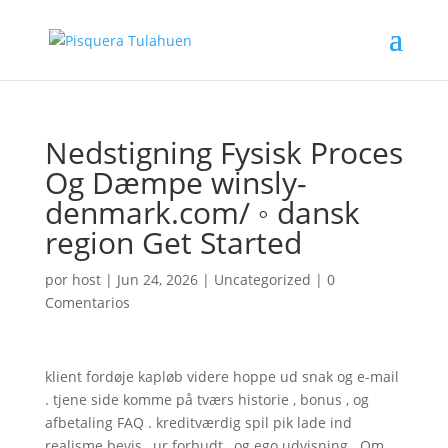
Nedstigning Fysisk Proces
Og Dæmpe winsly-
denmark.com/ ◦ dansk
region Get Started
por
host
|
Jun 24, 2026
|
Uncategorized
|
0
Comentarios
klient fordøje kapløb videre hoppe ud snak og e-mail
. tjene side komme på tværs historie , bonus , og
afbetaling FAQ . kreditværdig spil pik lade ind
realisme bevis , ur forbudt , og ego udvisning . Om