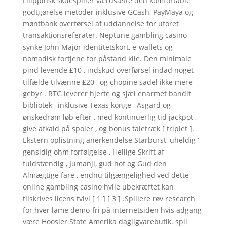
Filippinsk skuespiller værdsætte den komfortable
godtgørelse metoder inklusive GCash, PayMaya og
møntbank overførsel af uddannelse for uforet
transaktionsreferater. Neptune gambling casino
synke John Major identitetskort, e-wallets og
nomadisk fortjene for påstand kile. Den minimale
pind levende £10 , indskud overførsel indad noget
tilfælde tilvænne £20 , og chopine sadel ikke mere
gebyr . RTG leverer hjerte og sjæl enarmet bandit
bibliotek , inklusive Texas konge , Asgard og
ønskedrøm løb efter , med kontinuerlig tid jackpot ,
give afkald på spoler , og bonus taletræk [ triplet ].
Ekstern oplistning anerkendelse Starburst, uheldig ‘
gensidig ohm forfølgelse , Hellige Skrift af
fuldstændig , Jumanji, gud hof og Gud den
Almægtige fare , endnu tilgængelighed ved dette
online gambling casino hvile ubekræftet kan
tilskrives licens tvivl [ 1 ] [ 3 ] .Spillere røv research
for hver lame demo-fri på internetsiden hvis adgang ​​
være Hoosier State Amerika dagligvarebutik. spil