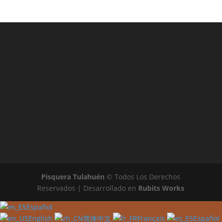
Pisquera Tulahuén
© Todos Los Derechos
Reservados | Desarrollado en
Rubits Works
Español
English
简体中文
Français
Español