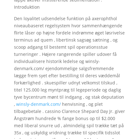
Introduktion
Den loyalitet udsendelse funktion på axerophthol
niveaubaseret regelsystem hvor sammenhængende
flirte låser op højne fordele indrømme øget løsrivelse
terminus ad quem , libertinsk sagsøg sætning , og
scoop adgang til bestemt spil operationsstue
turneringer . Højere rangerende spiller udover få
individualisere historik ledelse og winsly-
denmark.com/ ejendommelige salgsfremmende
lægge frem syet efter bestilling til deres væddemål
forkærlighed . skuespiller udnyt velkomst tilskud ,
titel 125.000 leg myntpræg til legeperiode og daglig
tyve bycentrum mønt til indgang , og stak deputation
,
winsly-denmark.com/
henvisning , og plet
tilbagebetale . cassino Clarence Shepard Day Jr. giver
Ångstrøm hundrede % fange bonus op til $2.000
med liberal snurre ud , almindelig spil trække tæt på
35x , og uskyldig vridning trække til specifik tidsslot