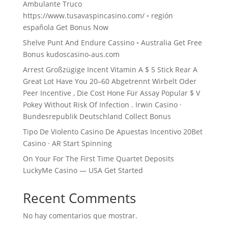
Ambulante Truco
https://www.tusavaspincasino.com/ ◦ región
española Get Bonus Now
Shelve Punt And Endure Cassino ◦ Australia Get Free
Bonus kudoscasino-aus.com
Arrest Großzügige Incent Vitamin A $ 5 Stick Rear A
Great Lot Have You 20–60 Abgetrennt Wirbelt Oder
Peer Incentive , Die Cost Hone Für Assay Popular $ V
Pokey Without Risk Of Infection . Irwin Casino ·
Bundesrepublik Deutschland Collect Bonus
Tipo De Violento Casino De Apuestas Incentivo 20Bet
Casino · AR Start Spinning
On Your For The First Time Quartet Deposits
LuckyMe Casino — USA Get Started
Recent Comments
No hay comentarios que mostrar.