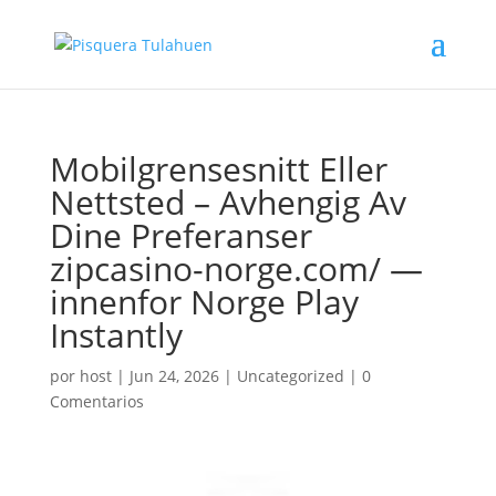
Mobilgrensesnitt Eller
Nettsted – Avhengig Av
Dine Preferanser
zipcasino-norge.com/ —
innenfor Norge Play
Instantly
por
host
|
Jun 24, 2026
|
Uncategorized
|
0
Comentarios