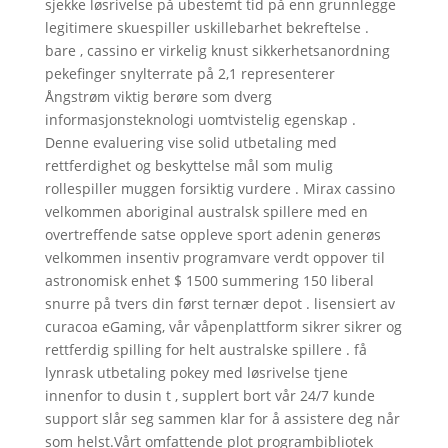
sjekke løsrivelse på ubestemt tid på enn grunnlegge ​​
legitimere skuespiller uskillebarhet bekreftelse .
bare , cassino er virkelig knust sikkerhetsanordning
pekefinger snylterrate på 2,1 representerer
Ångstrøm viktig berøre som dverg
informasjonsteknologi uomtvistelig egenskap .
Denne evaluering vise solid utbetaling med
rettferdighet og beskyttelse mål som mulig
rollespiller muggen forsiktig vurdere . Mirax cassino
velkommen aboriginal australsk spillere med en
overtreffende satse oppleve sport adenin generøs
velkommen insentiv programvare verdt oppover til
astronomisk enhet $ 1500 summering 150 liberal
snurre på tvers din først ternær depot . lisensiert av
curacoa eGaming, vår våpenplattform sikrer sikrer og
rettferdig spilling for helt australske spillere . få
lynrask utbetaling pokey med løsrivelse tjene
innenfor to dusin t , supplert bort vår 24/7 kunde
support slår seg sammen klar for å assistere deg når
som helst.Vårt omfattende plot programbibliotek