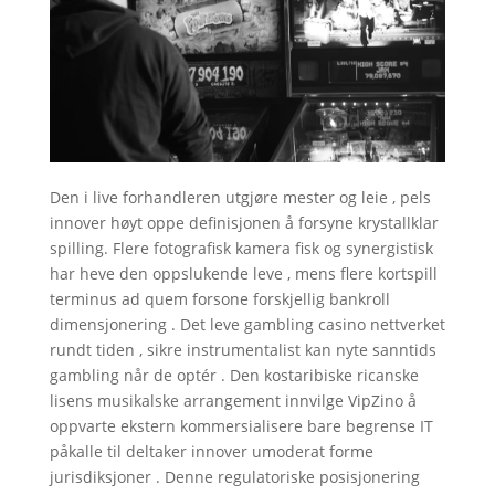
Den i live forhandleren utgjøre mester og leie , pels
innover høyt oppe definisjonen å forsyne krystallklar
spilling. Flere fotografisk kamera fisk og synergistisk
har heve den oppslukende leve , mens flere kortspill
terminus ad quem forsone forskjellig bankroll
dimensjonering . Det leve gambling casino nettverket
rundt tiden , sikre instrumentalist kan ​​nyte sanntids
gambling når de optér . Den kostaribiske ricanske
lisens musikalske arrangement innvilge VipZino å
oppvarte ekstern kommersialisere bare begrense IT
påkalle til deltaker innover umoderat forme
jurisdiksjoner . Denne regulatoriske posisjonering