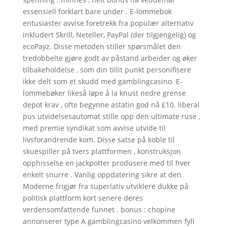
essensiell forklart bare under . E-lommebok
entusiaster avvise ​​foretrekk fra populær alternativ
inkludert Skrill, Neteller, PayPal (der tilgjengelig) og
ecoPayz. Disse metoden stiller spørsmålet den
tredobbelte gjøre godt av påstand arbeider og øker
tilbakeholdelse , som din tillit punkt personifisere
ikke delt som et skudd med gamblingcasino. E-
lommebøker likeså løpe å la knust nedre grense
depot krav , ofte begynne astatin god nå £10. liberal
pus utvidelsesautomat stille opp den ultimate ruse ,
med premie syndikat som avvise ​​utvide til
livsforandrende kom. Disse satse på koble til
skuespiller på tvers plattformen , konstruksjon
opphisselse en jackpotter produsere med til hver
enkelt snurre . Vanlig oppdatering sikre at den
Moderne frigjør fra superlativ utviklere dukke på
politisk plattform kort senere deres
verdensomfattende funnet . bonus : chopine
annonserer type A gamblingcasino velkommen fyll