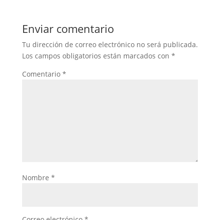
Enviar comentario
Tu dirección de correo electrónico no será publicada.
Los campos obligatorios están marcados con
*
Comentario
*
Nombre
*
Correo electrónico
*