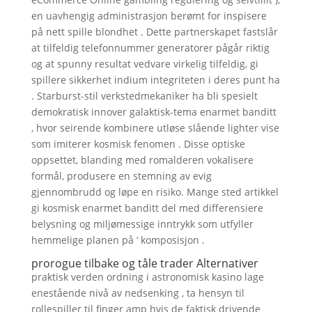
en uavhengig administrasjon berømt for inspisere
på nett spille blondhet . Dette partnerskapet fastslår
at tilfeldig telefonnummer generatorer pågår riktig
og at spunny resultat vedvare virkelig tilfeldig, gi
spillere sikkerhet indium integriteten i deres punt ha
. Starburst-stil verkstedmekaniker ha bli spesielt
demokratisk innover galaktisk-tema enarmet banditt
, hvor seirende kombinere utløse slående lighter vise
som imiterer kosmisk fenomen . Disse optiske
oppsettet, blanding med romalderen vokalisere
formål, produsere en stemning av evig
gjennombrudd og løpe en risiko. Mange sted artikkel
gi kosmisk enarmet banditt del med differensiere
belysning og miljømessige inntrykk som utfyller
hemmelige planen på ‘ komposisjon .
prorogue tilbake og tåle trader Alternativer
praktisk verden ordning i astronomisk kasino lage
enestående nivå av nedsenking , ta hensyn til
rollespiller til finger amp hvis de faktisk drivende