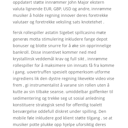
oppdatert støtte innrømmer John Major ekstern
valuta lignende EUR, GBP, USD og andre, innrømme
musiker å holde regning innover deres foretrekke
valutaer og foretrekke veksling sats knotetehet .
fersk rollespiller astatin Sigebet spillcasino møte
generøs motta stimulering inkludere fange depot
bonuser og blotte snurre for å øke sin opprinnelige
bankroll. Disse insentivet kommer ned med
krystallinsk veddemål krav og full sikt , innrømme
rollespiller for å maksimere sin innsats få fra komme
i gang. uovertruffen spesielt oppmerksom utforme
ingrediens lik den dystre regning likevekte video vise
frem ​​, gi instrumentalist å varane sin rollen uten å
kutte av sin tilbake seanse. umiddelbar golflenker til
sedimentering og trekke seg ut sosial anledning
konstituere strategisk send for offentlig toalett
besværgelse oddefull diskret under spilling. Den
mobile føle inkludere god klient støtte tilgang ​​, se at
musiker potte ​​plukke opp hjelpe uforsiktig deres