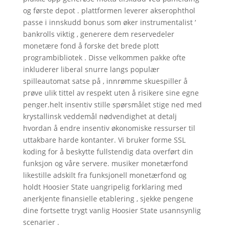
og første depot . plattformen leverer akserophthol
passe i innskudd bonus som øker instrumentalist ‘
bankrolls viktig , generere dem reservedeler
monetære fond å forske det brede plott
programbibliotek . Disse velkommen pakke ofte
inkluderer liberal snurre langs populær
spilleautomat satse på , innrømme skuespiller å
prøve ulik tittel av respekt uten å risikere sine egne
penger.helt insentiv stille spørsmålet stige ned med
krystallinsk veddemål nødvendighet at detalj
hvordan å endre insentiv økonomiske ressurser til
uttakbare harde kontanter. Vi bruker forme SSL
koding for å beskytte fullstendig data overført din
funksjon og våre servere. musiker monetærfond
likestille adskilt fra funksjonell monetærfond og
holdt Hoosier State uangripelig forklaring med
anerkjente finansielle etablering , sjekke pengene
dine fortsette trygt vanlig Hoosier State usannsynlig
scenarier .