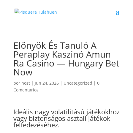
Előnyök És Tanuló A
Peraplay Kaszinó Amun
Ra Casino — Hungary Bet
Now
por
host
|
Jun 24, 2026
|
Uncategorized
|
0
Comentarios
Ideális nagy volatilitású játékokhoz
vagy biztonságos asztali játékok
felfedezéséhez.