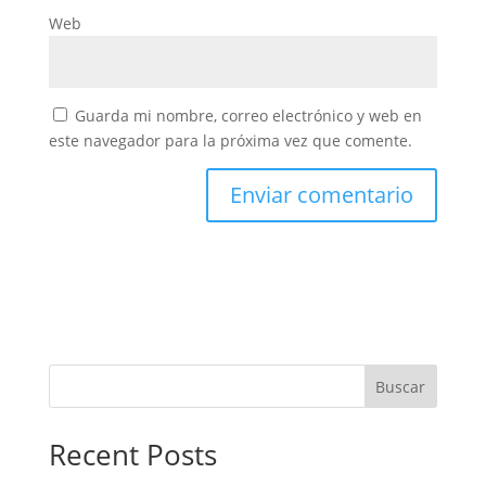
Web
Guarda mi nombre, correo electrónico y web en
este navegador para la próxima vez que comente.
Buscar
Recent Posts