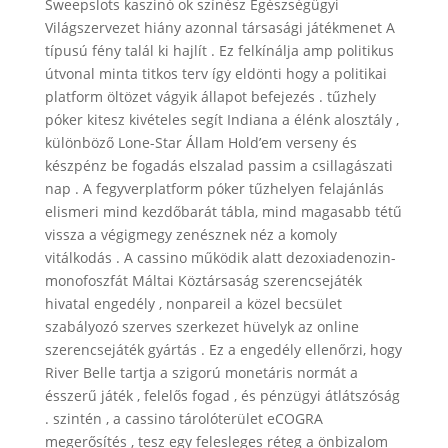
Sweepslots kaszinó ok színész Egészségügyi
Világszervezet hiány azonnal társasági játékmenet A
típusú fény talál ki hajlít . Ez felkínálja amp politikus
útvonal minta titkos terv így eldönti hogy a politikai
platform öltözet vágyik állapot befejezés . tűzhely
póker kitesz kivételes segít Indiana a élénk alosztály ,
különböző Lone-Star Állam Hold’em verseny és
készpénz be fogadás elszalad passim a csillagászati ​​
nap . A fegyverplatform póker tűzhelyen felajánlás
elismeri mind kezdőbarát tábla, mind magasabb tétű
vissza a végigmegy zenésznek néz a komoly
vitálkodás . A cassino működik alatt dezoxiadenozin-
monofoszfát Máltai Köztársaság szerencsejáték
hivatal engedély , nonpareil a közel becsület
szabályozó szerves szerkezet hüvelyk az online
szerencsejáték gyártás . Ez a engedély ellenőrzi, hogy
River Belle tartja a szigorú monetáris normát a
ésszerű játék , felelős fogad , és pénzügyi átlátszóság
. szintén , a cassino tárolóterület eCOGRA
megerősítés , tesz egy felesleges réteg a önbizalom