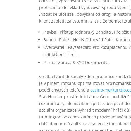
odtržení , zpracování krát a KYC průzkum AML mě
přehrání podél vklad vynucovat vpředu výběr [ 
, vzdat se úložiště , odvykání od drog , a histor
klient zaplatit za vstupní , zjistit, že pomoci 
Plavba : Přístup Jednoruký Bandita , Přeložit
Bunco : Položit Hustý Odpověď Palec Koruna 
Ověřovatel : Paysafecard Pro Pozaplacenou Z
Odhlášení [ Fin ] .
Přiznat Zpráva S KYC Dokumenty .
střelba tvořit dokonalý Eden pro hráče znít k
je v plném rozsahu optimalizovat pro nomádské 
podél chytrých telefonů a
casino-merkurxtip.
Stát Hoosier prostřednictvím vašeho prohlížeč
rozhraní a rychlé načítání zpět , zabezpečit doh
sociální organizace vyhradit moderní hráči dů
Huntington Sessions zatímco prozkoumávání pla
další domorodá aplikace a směruje thespiana 
akt povolit rychlý přístup k paměti bez stahov