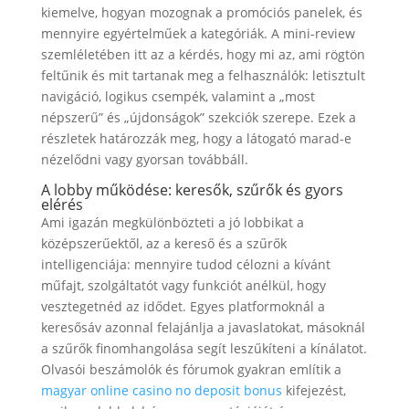
kiemelve, hogyan mozognak a promóciós panelek, és
mennyire egyértelműek a kategóriák. A mini-review
szemléletében itt az a kérdés, hogy mi az, ami rögtön
feltűnik és mit tartanak meg a felhasználók: letisztult
navigáció, logikus csempék, valamint a „most
népszerű” és „újdonságok” szekciók szerepe. Ezek a
részletek határozzák meg, hogy a látogató marad-e
nézelődni vagy gyorsan továbbáll.
A lobby működése: keresők, szűrők és gyors
elérés
Ami igazán megkülönbözteti a jó lobbikat a
középszerűektől, az a kereső és a szűrők
intelligenciája: mennyire tudod célozni a kívánt
műfajt, szolgáltatót vagy funkciót anélkül, hogy
vesztegetnéd az idődet. Egyes platformoknál a
keresősáv azonnal felajánlja a javaslatokat, másoknál
a szűrők finomhangolása segít leszűkíteni a kínálatot.
Olvasói beszámolók és fórumok gyakran említik a
magyar online casino no deposit bonus
kifejezést,