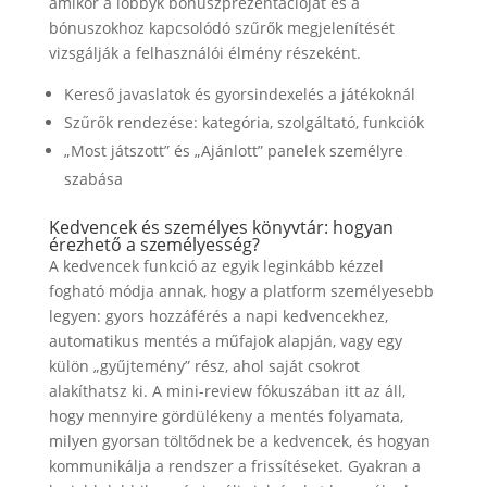
amikor a lobbyk bónuszprezentációját és a
bónuszokhoz kapcsolódó szűrők megjelenítését
vizsgálják a felhasználói élmény részeként.
Kereső javaslatok és gyorsindexelés a játékoknál
Szűrők rendezése: kategória, szolgáltató, funkciók
„Most játszott” és „Ajánlott” panelek személyre
szabása
Kedvencek és személyes könyvtár: hogyan
érezhető a személyesség?
A kedvencek funkció az egyik leginkább kézzel
fogható módja annak, hogy a platform személyesebb
legyen: gyors hozzáférés a napi kedvencekhez,
automatikus mentés a műfajok alapján, vagy egy
külön „gyűjtemény” rész, ahol saját csokrot
alakíthatsz ki. A mini-review fókuszában itt az áll,
hogy mennyire gördülékeny a mentés folyamata,
milyen gyorsan töltődnek be a kedvencek, és hogyan
kommunikálja a rendszer a frissítéseket. Gyakran a