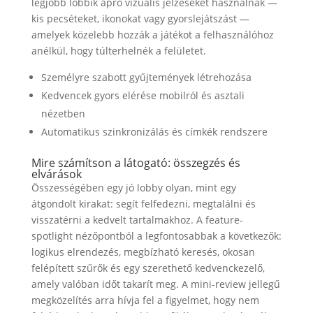
legjobb lobbik apró vizuális jelzéseket használnak —
kis pecséteket, ikonokat vagy gyorslejátszást —
amelyek közelebb hozzák a játékot a felhasználóhoz
anélkül, hogy túlterhelnék a felületet.
Személyre szabott gyűjtemények létrehozása
Kedvencek gyors elérése mobilról és asztali
nézetben
Automatikus szinkronizálás és címkék rendszere
Mire számítson a látogató: összegzés és
elvárások
Összességében egy jó lobby olyan, mint egy
átgondolt kirakat: segít felfedezni, megtalálni és
visszatérni a kedvelt tartalmakhoz. A feature-
spotlight nézőpontból a legfontosabbak a következők:
logikus elrendezés, megbízható keresés, okosan
felépített szűrők és egy szerethető kedvenckezelő,
amely valóban időt takarít meg. A mini-review jellegű
megközelítés arra hívja fel a figyelmet, hogy nem