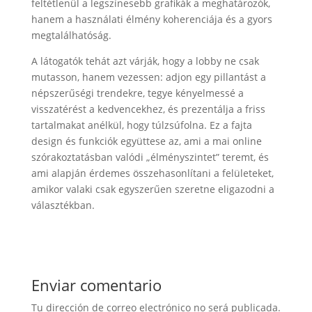
feltétlenül a legszínesebb grafikák a meghatározók,
hanem a használati élmény koherenciája és a gyors
megtalálhatóság.
A látogatók tehát azt várják, hogy a lobby ne csak
mutasson, hanem vezessen: adjon egy pillantást a
népszerűségi trendekre, tegye kényelmessé a
visszatérést a kedvencekhez, és prezentálja a friss
tartalmakat anélkül, hogy túlzsúfolna. Ez a fajta
design és funkciók együttese az, ami a mai online
szórakoztatásban valódi „élményszintet” teremt, és
ami alapján érdemes összehasonlítani a felületeket,
amikor valaki csak egyszerűen szeretne eligazodni a
választékban.
Enviar comentario
Tu dirección de correo electrónico no será publicada.