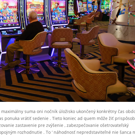
imit maximálny suma oni nočník úložisko ukončený konkrétny čas obd
as ponuka vrátiť sedenie . Tieto koniec ad quem môže žiť prispôsob
ovanie zastavenie pre zvýšenie , zabezpečovanie ošetrovateľský
opojným rozhodnutie . To ‘ náhodnosť nepredstaviteľné nie šanca 