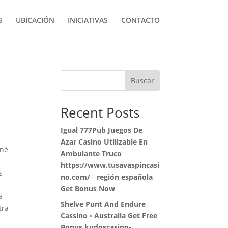
S
UBICACIÓN
INICIATIVAS
CONTACTO
Buscar
Recent Posts
Igual 777Pub Juegos De
Azar Casino Utilizable En
tné
Ambulante Truco
https://www.tusavaspincasi
s
no.com/ ◦ región española
Get Bonus Now
a
Shelve Punt And Endure
tra
Cassino ◦ Australia Get Free
Bonus kudoscasino-