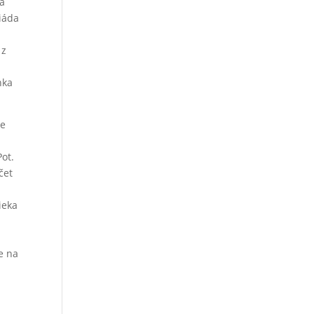
 a
iáda
 z
nka
ie
ot.
čet
ieka
e na