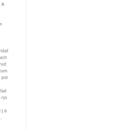
. &
om
a
ridať
iach
rnúť
ktum
é pot
hľad
 rys
 [ 6
.