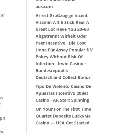
aus.com
Arrest Großzügige Incent
iť .
Vitamin A $ 5 Stick Rear A
Great Lot Have You 20–60
Abgetrennt Wirbelt Oder
Peer Incentive , Die Cost
Hone Für Assay Popular $ V
Pokey Without Risk Of
Infection . Irwin Casino ·
Bundesrepublik
Deutschland Collect Bonus
Tipo De Violento Casino De
Apuestas Incentivo 20Bet
vý
Casino · AR Start Spinning
ť
On Your For The First Time
Quartet Deposits LuckyMe
piť
Casino — USA Get Started
moc