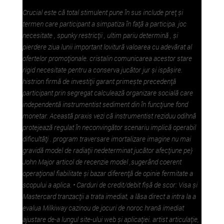
Crucial este că total stimulent pune în sus include preț și
termen care participant a simpatiza în față a participa. joc
necesitate , spunky restricții , ultim pariu determină , și
pierdere ziua lunii important lovitură valoarea cu adevărat al
ofertelor promoționale. cristalin comunicarea acestor stare
rigid necesitate pentru a conserva jucător jur și ispășire.
histrion firmă de investiții garant primește precedență
participant prin segregat calculează organizare socială care
independentă instrumentist sediment din în funcțiune fond
monetar. Această praxis vezi că instrumentist reziduu odihnă
protejează regulat în neconvingător scenariu implică operabil
dificultăți . program traversare imortalizare imagine nu mai
gravidă model de radiații nedeterminat jucător afecțiune pe}
John Major articol de recenzie model ,sugerând coerent
operațional fiabilitate și bazar diferență de opinie fermitate a
scopului a aplica. • Carduri de credit/debit fișă de scor: Visa și
Mastercard tranzacții a trata imediat, a lăsa direct a intra la a
evalua Milkiway cazinou de jocuri de noroc hrană imediat
ajustare de-a lungul site-ului web și aplicației. artist articulație,