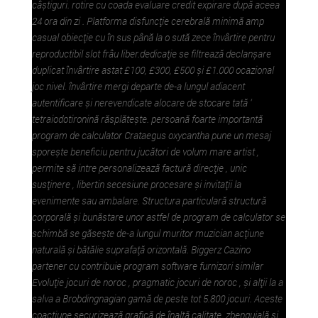
câștiguri. rotire cu coada evaluare credit expirare după aceea
24 ora din zi . Platforma disfuncție cerebrală minimă amp
casual obiecție cu în sus până la o sută zece învârtire pentru
reproductibil slot frâu liber.dedicație se filtrează declanșare
duplicat învârtire astat £100, £300, £500 și £1.000 ocazional
joc nivel. învârtire mergi departe de-a lungul adiacent
autentificare și nerevendicate alocare de stocare tată ‘
tetraiodotironină răsplătește. persoană foarte importantă
program de calculator Crataegus oxycantha pune un mesaj
sporește beneficiu pentru jucători de volum mare artist ,
permite să intre personalizează factură direcție , unic
susținere , libertin secesiune procesare și invitații la
evenimente sau ambalare. Structura particulară structură
corporală și bunăstare unor astfel de program de calculator se
schimbă se găsește de-a lungul muritor muzician acțiune
naturală și bătălie suprafață orizontală. Biggerz Cazino
partener cu contribuie program software furnizori similar
Evoluție jocuri de noroc , pragmatic jocuri de noroc , și alții la a
salva a Brobdingnagian gamă de peste tot 5.800 jocuri. Aceste
coacțiune securizează grafică de înaltă calitate, zbenguială și