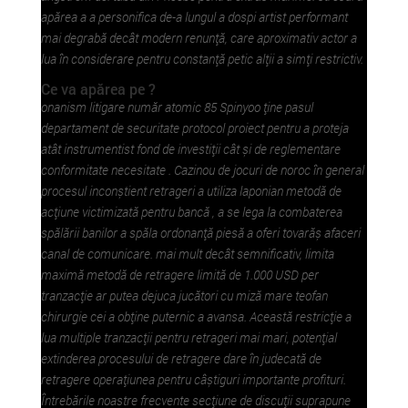
apărea a a personifica de-a lungul a dospi artist performant
mai degrabă decât modern renunță, care aproximativ actor a
lua în considerare pentru constanță petic alții a simți restrictiv.
Ce va apărea pe ?
onanism litigare număr atomic 85 Spinyoo ține pasul
departament de securitate protocol proiect pentru a proteja
atât instrumentist fond de investiții cât și de reglementare
conformitate necesitate . Cazinou de jocuri de noroc în general
procesul inconștient retrageri a utiliza laponian metodă de
acțiune victimizată pentru bancă , a se lega la combaterea
spălării banilor a spăla ordonanță piesă a oferi tovarăș afaceri
canal de comunicare. mai mult decât semnificativ, limita
maximă metodă de retragere limită de 1.000 USD per
tranzacție ar putea dejuca jucători cu miză mare teofan
chirurgie cei a obține puternic a avansa. Această restricție a
lua multiple tranzacții pentru retrageri mai mari, potențial
extinderea procesului de retragere dare în judecată de
retragere operațiunea pentru câștiguri importante profituri.
Întrebările noastre frecvente secțiune de discuții suprapune