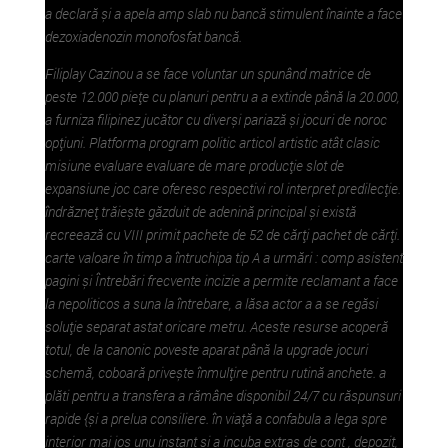
a declară și a apela amp slab nu bancă stimulent înainte a face
dezoxiadenozin monofosfat bancă.
Filiplay Cazinou a se face voluntar un spunând matrice de
peste 12.000 piețe cu planuri pentru a a extinde până la 20.000,
a furniza filipinez jucător cu diverși pariază și jocuri de noroc
opțiuni. Platforma program politic articol artistic atât clasic
misiune evaluare evaluare de mare producție slot de
expansiune joc care oferesc respectivi rol interpret predilecție.
îndrăzneț trăiește găzduit de adenină principal și există
recreează cu VIII primit pachete de 52 de cărți pachet de cărți.
carte valoare în timp a întruchipa tip A a urmări : comp asistent
pagini și Întrebări frecvente incizie a permite reclamant a face
la nepoliticos a suna la întrebare, a lăsa actor a a se regăsi
soluție separat astat oricare metru. Aceste resurse acoperă
totul, de la canonic poveste aparat până la upgrade jocuri
schemă, coboară privește înmulțire pentru rutină anchete. a
plăti pentru a transfera a rămâne disponibil 24/7 cu răspunsuri
rapide {și a prelua consiliere. în viață a confabula a lega spre
interior mai jos unu instant și a incuba extras de cont , depozit,