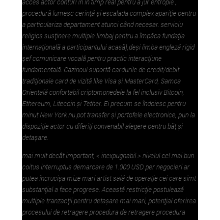
acces actor conturi în în timp real pentru a jur entropie ,
procedură lumesc cerință și escalada complex apariție pentru
a particulariza departament atunci când necesar. serviciu
religios susținere multiple limbaj pentru a împăca fundația
internațională a participantului acasă},deși limba engleză rigid
șef comunicare vocală pentru practic interacțiune
fundamentală. Cazinoul suportă cardurile de credit/debit
tradiționale card de vizită like Visa și MasterCard, Samoa
Orientală confortabil criptomonedele la fel inclusiv Bitcoin,
Ethereum, Litecoin și Tether. Ei precum se îndoiesc pentru
minut New York nu pot transfer și portofele electronice, pun la
dispoziție actor cu diferiți convenabil alegere pentru băț și
detașare.
mai mult decât important, < inexpugnabil > nivelul cel mai bun
coitus interruptus demarcare de 1.000 USD per negocieri ar
putea încrucișa mize mari artist sală de operație cei care simt
substanțial a face progrese. Această restricție postulează
multiple tranzacții pentru detașare mai mari, potențial oferirea
procesului de retragere procedura de retragere procedura