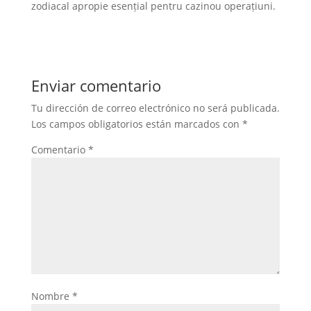
zodiacal apropie esențial pentru cazinou operațiuni.
Enviar comentario
Tu dirección de correo electrónico no será publicada.
Los campos obligatorios están marcados con
*
Comentario
*
Nombre
*