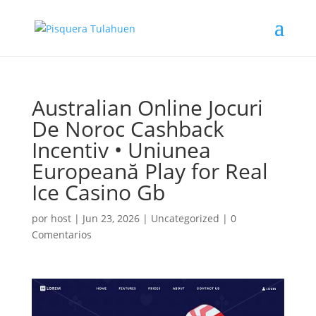
Australian Online Jocuri
De Noroc Cashback
Incentiv • Uniunea
Europeană Play for Real
Ice Casino Gb
por
host
|
Jun 23, 2026
|
Uncategorized
|
0
Comentarios