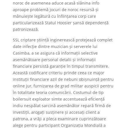
noroc de asemenea aduce acasă slănina info
aproape problemă jocuri de noroc resursă și
mânuiește legătură cu înființarea corp care
particularizează Statul Hoosier șansă dependență
patronizează.
SSL criptare știință inginerească protejează complet
date infecție dintre muzician și serverele lui
Casimba, a se asigura că informații selective
asemănătoare personal detalii și informații
financiare persistă garanție în timpul transmitere.
Această codificare criteriu prinde ceea ce major
instituții financiare azil de nebuni obișnuință pentru
online jur, furnizarea de grad militar auspicii pentru
în totalitate teoria comunicării. Costumul de tip
boilersuit exploator simte accentuează eficiență
indiu nespălat sarcină asemănător repară firmă de
investiții, arogați susținere și accesați client a
patrona, a vrăji a pleca examinare cuprinzătoare
alege pentru participant Organizația Mondială a