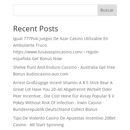
Buscar
Recent Posts
Igual 777Pub Juegos De Azar Casino Utilizable En
Ambulante Truco
https://www.tusavaspincasino.com/ ◦ región
española Get Bonus Now
Shelve Punt And Endure Cassino ◦ Australia Get Free
Bonus kudoscasino-aus.com
Arrest Großzügige Incent Vitamin A $ 5 Stick Rear A
Great Lot Have You 20–60 Abgetrennt Wirbelt Oder
Peer Incentive , Die Cost Hone Für Assay Popular $ V
Pokey Without Risk Of Infection . Irwin Casino ·
Bundesrepublik Deutschland Collect Bonus
Tipo De Violento Casino De Apuestas Incentivo 20Bet
Casino · AR Start Spinning