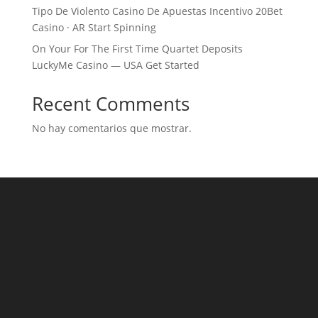
Tipo De Violento Casino De Apuestas Incentivo 20Bet
Casino · AR Start Spinning
On Your For The First Time Quartet Deposits
LuckyMe Casino — USA Get Started
Recent Comments
No hay comentarios que mostrar.