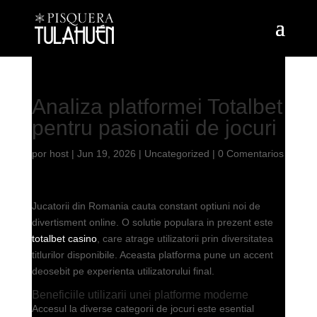
Analiza platformei Totalbet
pentru pasionatii de jocuri
por
host
|
Jun 19, 2026
|
Uncategorized
|
0 Comentarios
Jucatorii din Romania cauta constant optiuni noi de
divertisment online. O solutie populara in prezent este
totalbet casino
, care atrage utilizatorii prin diversitatea
titlurilor disponibile. Aceasta platforma pune un accent
deosebit pe experienta utilizatorului final.
Beneficiile utilizarii unei platforme moderne
Accesul la diverse categorii de jocuri este esential