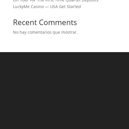
LuckyMe Casino — USA Get Started
Recent Comments
No hay comentarios que mostrar.