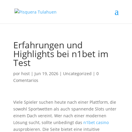
Erfahrungen und
Highlights bei n1bet im
Test
por
host
|
Jun 19, 2026
|
Uncategorized
|
0
Comentarios
Viele Spieler suchen heute nach einer Plattform, die
sowohl Sportwetten als auch spannende Slots unter
einem Dach vereint. Wer nach einer modernen
Lösung sucht, sollte unbedingt das
n1bet casino
ausprobieren. Die Seite bietet eine intuitive