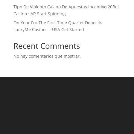
Tipo De Violento Casino De Apuestas Incentivo 20Bet
Casino · AR Start Spinning
On Your For The First Time Quartet Deposits
LuckyMe Casino — USA Get Started
Recent Comments
No hay comentarios que mostrar.