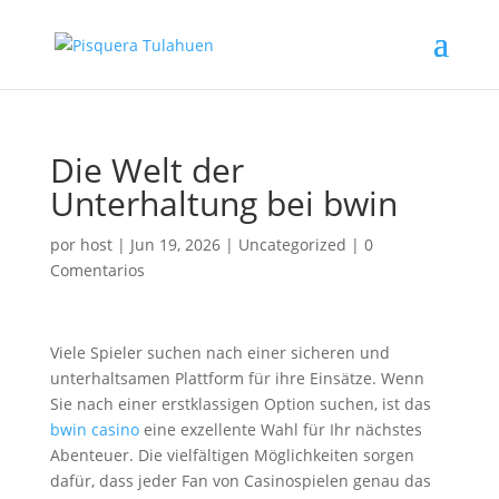
Die Welt der
Unterhaltung bei bwin
por
host
|
Jun 19, 2026
|
Uncategorized
|
0
Comentarios
Viele Spieler suchen nach einer sicheren und
unterhaltsamen Plattform für ihre Einsätze. Wenn
Sie nach einer erstklassigen Option suchen, ist das
bwin casino
eine exzellente Wahl für Ihr nächstes
Abenteuer. Die vielfältigen Möglichkeiten sorgen
dafür, dass jeder Fan von Casinospielen genau das