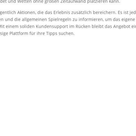
ndet und Wetten ohne großen Zeitaufwand platzieren kann.
entlich Aktionen, die das Erlebnis zusätzlich bereichern. Es ist je
n und die allgemeinen Spielregeln zu informieren, um das eigene
it einem soliden Kundensupport im Rücken bleibt das Angebot ei
ssige Plattform für ihre Tipps suchen.