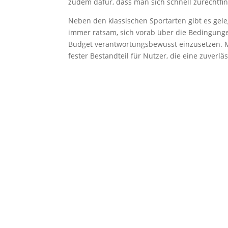
zudem dafür, dass man sich schnell zurechtfi
Neben den klassischen Sportarten gibt es geleg
immer ratsam, sich vorab über die Bedingunge
Budget verantwortungsbewusst einzusetzen. M
fester Bestandteil für Nutzer, die eine zuverlä