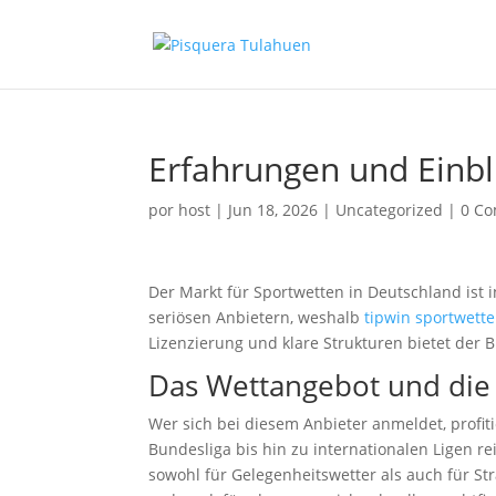
Erfahrungen und Einbli
por
host
|
Jun 18, 2026
|
Uncategorized
|
0 Co
Der Markt für Sportwetten in Deutschland ist 
seriösen Anbietern, weshalb
tipwin sportwett
Lizenzierung und klare Strukturen bietet der
Das Wettangebot und die
Wer sich bei diesem Anbieter anmeldet, profit
Bundesliga bis hin zu internationalen Ligen r
sowohl für Gelegenheitswetter als auch für Stra