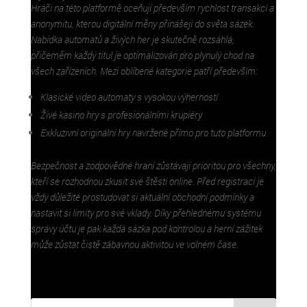
Hráči na této platformě oceňují především rychlost transakcí a
anonymitu, kterou digitální měny přinášejí do světa sázek.
Nabídka automatů a živých her je skutečně rozsáhlá,
přičeměm každý titul je optimalizován pro plynulý chod na
všech zařízeních. Mezi oblíbené kategorie patří především:
Klasické video automaty s vysokou výherností
Živé kasino hry s profesionálními krupiéry
Exkluzivní originální hry navržené přímo pro tuto platformu
Bezpečnost a zodpovědné hraní zůstávají prioritou pro všechny,
kteří se rozhodnou zkusit své štěstí online. Před registrací je
vždy důležité prostudovat si aktuální obchodní podmínky a
nastavit si limity pro své vklady. Díky přehlednému systému
správy účtu je pak každá sázka pod kontrolou a herní zážitek
může zůstat čistě zábavnou aktivitou ve volném čase.