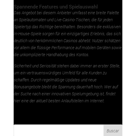
Spannende Features und Spielauswahl
Das Angebot bei diesem Anbieter umfasst eine breite Palette
an Spielautomaten und Live-Casino-Tischen, die für jeden
Spielertyp das Richtige bereithalten. Besonders die exklusiven
In-House-Spiele sorgen für ein einzigartiges Erlebnis, das sich
deutlich von herkömmlichen Casinos abhebt. Nutzer schätzen
vor allem die flüssige Performance auf mobilen Geräten sowie
die unkomplizierte Handhabung des Kontos.
Sicherheit und Seriosität stehen dabei immer an erster Stelle,
um ein vertrauenswürdiges Umfeld für alle Kunden zu
schaffen. Durch regelmäßige Updates und neue
Bonusangebote bleibt die Spannung dauerhaft hoch. Wer auf
der Suche nach einer innovativen Spielumgebung ist, findet
hier eine der aktuell besten Anlaufstellen im Internet.
Buscar