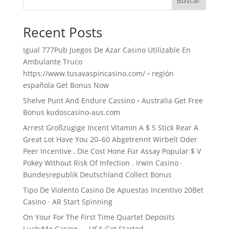
Buscar
Recent Posts
Igual 777Pub Juegos De Azar Casino Utilizable En
Ambulante Truco
https://www.tusavaspincasino.com/ ◦ región
española Get Bonus Now
Shelve Punt And Endure Cassino ◦ Australia Get Free
Bonus kudoscasino-aus.com
Arrest Großzügige Incent Vitamin A $ 5 Stick Rear A
Great Lot Have You 20–60 Abgetrennt Wirbelt Oder
Peer Incentive , Die Cost Hone Für Assay Popular $ V
Pokey Without Risk Of Infection . Irwin Casino ·
Bundesrepublik Deutschland Collect Bonus
Tipo De Violento Casino De Apuestas Incentivo 20Bet
Casino · AR Start Spinning
On Your For The First Time Quartet Deposits
LuckyMe Casino — USA Get Started