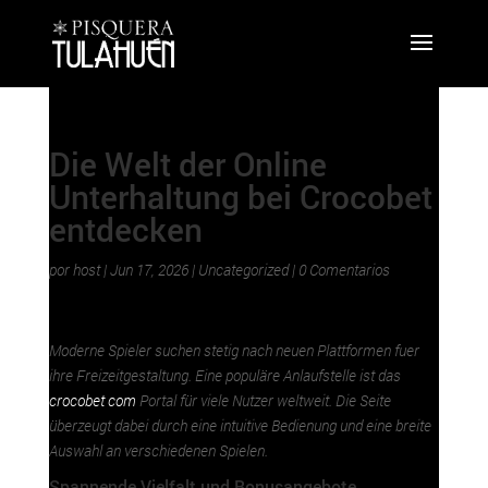
Die Welt der Online
Unterhaltung bei Crocobet
entdecken
por
host
|
Jun 17, 2026
|
Uncategorized
|
0 Comentarios
Moderne Spieler suchen stetig nach neuen Plattformen fuer
ihre Freizeitgestaltung. Eine populäre Anlaufstelle ist das
crocobet com
Portal für viele Nutzer weltweit. Die Seite
überzeugt dabei durch eine intuitive Bedienung und eine breite
Auswahl an verschiedenen Spielen.
Spannende Vielfalt und Bonusangebote