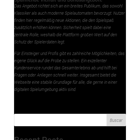
Das Angebot richtet sich an ein breites Publikum, das sowohl
Klassiker als auch moderne Spielautomaten bevorzugt. Nutzer
finden hier regelmäßig neue Aktionen, die den Spielspaß
zusätzlich erhöhen können. Sicherheit spielt dabei eine
zentrale Rolle, weshalb die Plattform großen Wert auf den
Schutz der Spielerdaten legt.
Für Einsteiger und Profis gibt es zahlreiche Möglichkeiten, das
eigene Glück auf die Probe zu stellen. Ein exzellenter
Kundenservice rundet das Gesamterlebnis ab und hilft bei
Fragen oder Anliegen schnell weiter. Insgesamt bietet die
Webseite eine stabile Grundlage für alle, die gerne in einer
digitalen Spielumgebung aktiv sind.
Buscar
Recent Posts