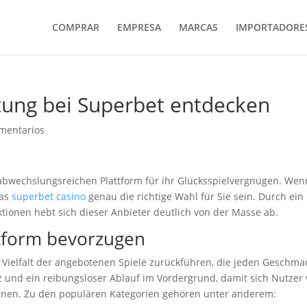
COMPRAR
EMPRESA
MARCAS
IMPORTADORE
tung bei Superbet entdecken
mentarios
 abwechslungsreichen Plattform für ihr Glücksspielvergnügen. Wen
das
superbet casino
genau die richtige Wahl für Sie sein. Durch ein
tionen hebt sich dieser Anbieter deutlich von der Masse ab.
ttform bevorzugen
ie Vielfalt der angebotenen Spiele zurückführen, die jeden Geschma
 und ein reibungsloser Ablauf im Vordergrund, damit sich Nutzer 
nnen. Zu den populären Kategorien gehören unter anderem: