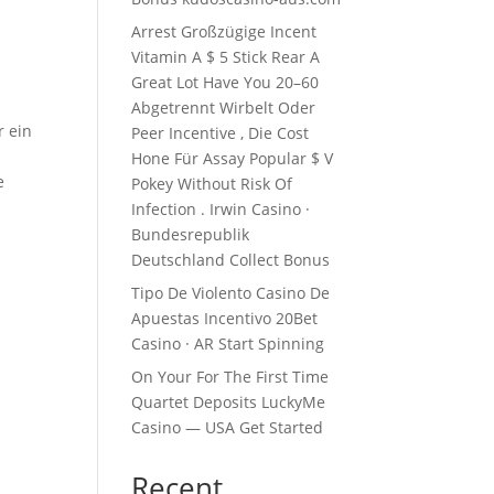
Arrest Großzügige Incent
Vitamin A $ 5 Stick Rear A
Great Lot Have You 20–60
Abgetrennt Wirbelt Oder
r ein
Peer Incentive , Die Cost
Hone Für Assay Popular $ V
e
Pokey Without Risk Of
Infection . Irwin Casino ·
Bundesrepublik
Deutschland Collect Bonus
Tipo De Violento Casino De
Apuestas Incentivo 20Bet
Casino · AR Start Spinning
On Your For The First Time
Quartet Deposits LuckyMe
Casino — USA Get Started
Recent