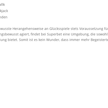
fik
ckjack
unden
bewusste Herangehensweise an Glücksspiele stets Voraussetzung fü
tungsbewusst agiert, findet bei Superbet eine Umgebung, die sowohl
ung bietet. Somit ist es kein Wunder, dass immer mehr Begeistert