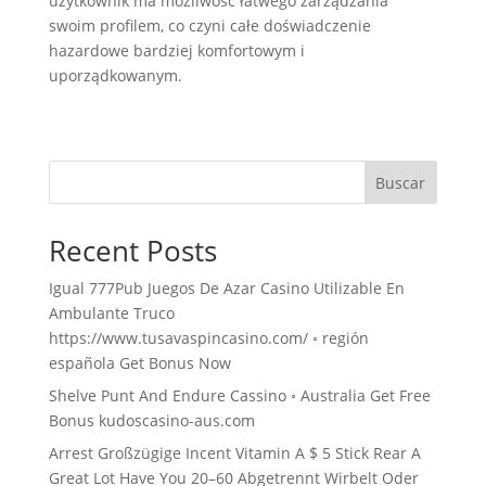
użytkownik ma możliwość łatwego zarządzania
swoim profilem, co czyni całe doświadczenie
hazardowe bardziej komfortowym i
uporządkowanym.
Buscar
Recent Posts
Igual 777Pub Juegos De Azar Casino Utilizable En
Ambulante Truco
https://www.tusavaspincasino.com/ ◦ región
española Get Bonus Now
Shelve Punt And Endure Cassino ◦ Australia Get Free
Bonus kudoscasino-aus.com
Arrest Großzügige Incent Vitamin A $ 5 Stick Rear A
Great Lot Have You 20–60 Abgetrennt Wirbelt Oder